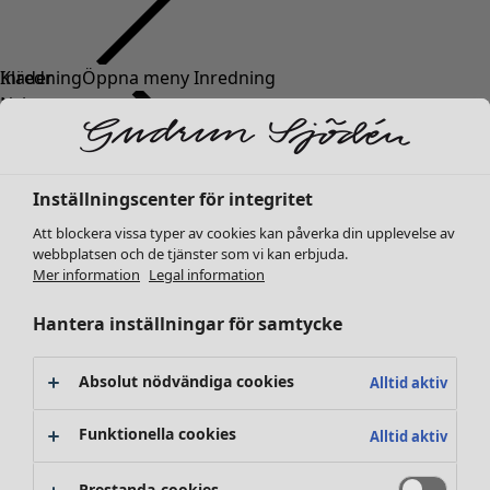
Kläder
Inredning
Öppna meny Inredning
Nyheter
Alla kläder
Klänningar
Tunikor
Inställningscenter för integritet
Toppar
Att blockera vissa typer av cookies kan påverka din upplevelse av
Skjortor & blusar
webbplatsen och de tjänster som vi kan erbjuda.
Koftor
Mer information
Legal information
Stickade tröjor
Inredning
Kampanjer
Öppna meny Kampanjer
Västar
Hantera inställningar för samtycke
Nyheter
Kappor & jackor
All inredning
Byxor
Gardiner
Absolut nödvändiga cookies
Alltid aktiv
Kjolar
Kuddar & kuddfodral
Skor
Mattor
Funktionella cookies
Alltid aktiv
Kimonos
Frotté
Böcker
Prestanda-cookies