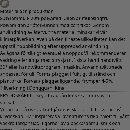
Material och produktion
80% lammull/ 20% polyamid. Ullen är mulesingfri.
Polyamiden är återvunnen med certifikat. Genom
användning av återvunna material minskar vi vår
klimatpåverkan. Även på den finaste ullkvaliteten kan det
uppstå noppbildning efter upprepad användning.
Avlägsna försiktigt eventuella noppor. Vi rekommenderar
vädring eller ånga med strykjärn. I sista hand handtvätt
30° eller handtvättprogram i maskin. Använd tvättmedel
anpassat för ull. Forma plagget i fuktigt tillstånd och
plantorka. Förvara plagget liggande. Krymper 4-5%.
Tillverkning i Dongguan, Kina.
KRYDDSKÅPET – kryddträdgårdens skatter i vävt och
stickat
Vi samlar på oss av trädgårdens skörd och förvarar i vårt
kryddskåp. Här inspireras vi av naturens rika palett till våra
vackra färganslag. I garner av alpacka/bomullsmix och