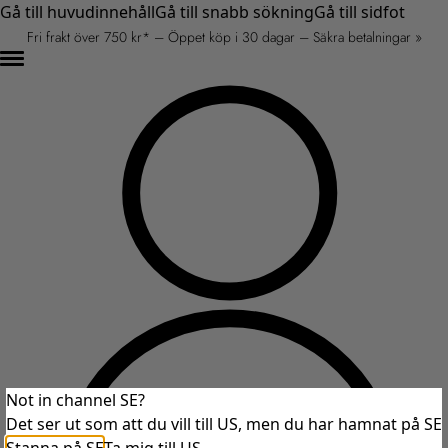
Gå till huvudinnehåll
Gå till snabb sökning
Gå till sidfot
Fri frakt över 750 kr* – Öppet köp i 30 dagar – Säkra betalningar »
Not in channel SE?
Det ser ut som att du vill till US, men du har hamnat på SE