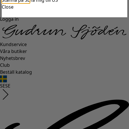
Stanna på SE
Ta mig till US
Close
Logga in
Kundservice
Våra butiker
Nyhetsbrev
Club
Beställ katalog
SE
SE