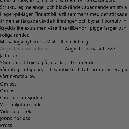
lammull/polyamid, håller vi värmen i vintersäsongen.
Strukturer, melanger och blockränder, spännande att styla
i lager-på-lager. Fint att bära tillsammans med det stickade
är den enfärgade vävda klänningen och byxan i bomull/lin.
Krydda lite extra med våra fina tillbehör i pigga färger och
roliga ränder.
Missa inga nyheter – få allt till din inkorg
Ange din e-mailadress
*
Ja tack »
*Genom att trycka på Ja tack godkänner du
vår
integritetspolicy
och samtycker till att prenumerera på
vårt nyhetsbrev.
Om oss
Om oss
Om Gudrun Sjöden
Vårt miljötänkande
Videobibliotek
Jobba hos oss
Press