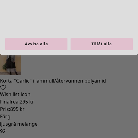
Avvisa alla
Tillåt alla
Kofta "Garlic" i lammull/återvunnen polyamid
Wish list icon
Finalrea
:
295 kr
Pris
:
895 kr
Färg
ljusgrå melange
92