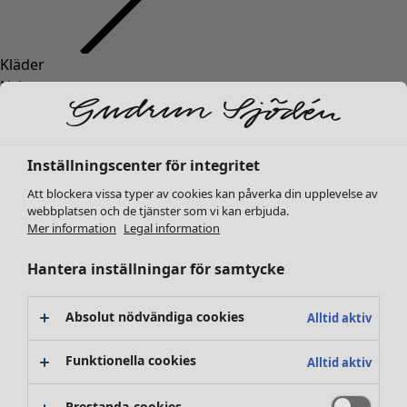
Kläder
Nyheter
Alla kläder
Klänningar
Tunikor
Inställningscenter för integritet
Toppar
Att blockera vissa typer av cookies kan påverka din upplevelse av
Skjortor & blusar
webbplatsen och de tjänster som vi kan erbjuda.
Koftor
Mer information
Legal information
Stickade tröjor
Västar
Hantera inställningar för samtycke
Kappor & jackor
Byxor
Absolut nödvändiga cookies
Alltid aktiv
Kjolar
Skor
Funktionella cookies
Alltid aktiv
Kimonos
Prestanda-cookies