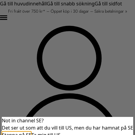
Gå till huvudinnehåll
Gå till snabb sökning
Gå till sidfot
Fri frakt över 750 kr* – Öppet köp i 30 dagar – Säkra betalningar »
Not in channel SE?
Det ser ut som att du vill till US, men du har hamnat på SE