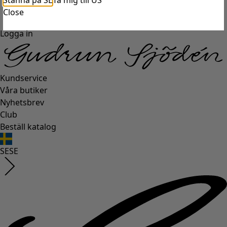
Stanna på SE
Ta mig till US
Close
Logga in
Kundservice
Våra butiker
Nyhetsbrev
Club
Beställ katalog
SE
SE