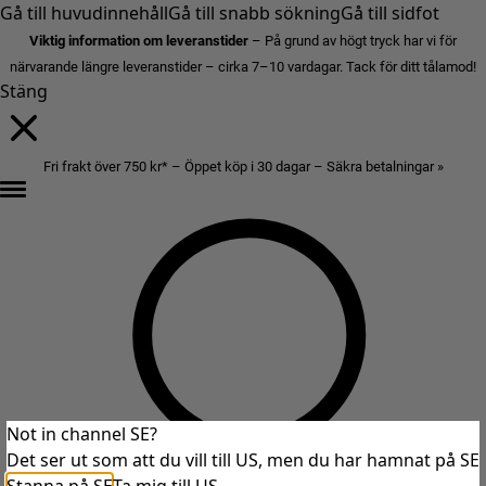
Gå till huvudinnehåll
Gå till snabb sökning
Gå till sidfot
Viktig information om leveranstider
– På grund av högt tryck har vi för
närvarande längre leveranstider – cirka 7–10 vardagar. Tack för ditt tålamod!
Stäng
Fri frakt över 750 kr* – Öppet köp i 30 dagar – Säkra betalningar »
Not in channel SE?
Det ser ut som att du vill till US, men du har hamnat på SE