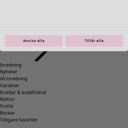
Inredning
Öppna meny Inredning
Avvisa alla
Tillåt alla
Inredning
Nyheter
All inredning
Gardiner
Kuddar & kuddfodral
Mattor
Frotté
Böcker
Tidigare favoriter