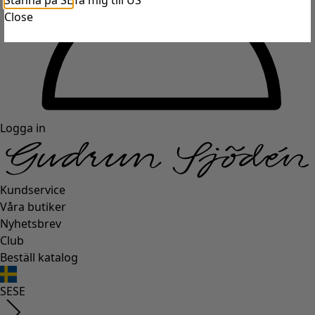
Stanna på SE
Ta mig till US
Close
Logga in
Kundservice
Våra butiker
Nyhetsbrev
Club
Beställ katalog
SE
SE