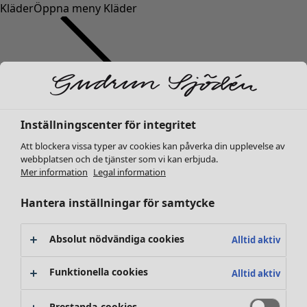
Kläder
Öppna meny Kläder
Inställningscenter för integritet
Kläder
Nyheter
Att blockera vissa typer av cookies kan påverka din upplevelse av
webbplatsen och de tjänster som vi kan erbjuda.
Alla kläder
Mer information
Legal information
Klänningar
Tunikor
Hantera inställningar för samtycke
Toppar
Skjortor & blusar
Absolut nödvändiga cookies
Alltid aktiv
Koftor
Stickade tröjor
Funktionella cookies
Alltid aktiv
Västar
Kappor & jackor
Prestanda-cookies