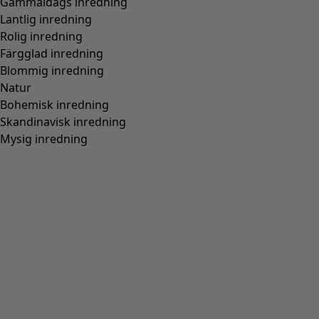
Passform
Normal passform
(
976
)
Rymlig passform
(
238
)
Figurnära passform
(
154
)
Normal passform, rymlig över stussen
(
94
)
Normal till rymlig passform
(
67
)
Normal passform, rymlig nedtill
(
65
)
Extra rymlig passform
(
24
)
Figurnära passform, normal nedtill
(
23
)
(
18
)
Figurnära passform, rymlig nedtill
(
12
)
Bred
(
5
)
Figurnära passform, normal över stussen
(
4
)
Figurnära passform, rymlig över stussen
(
3
)
Visa alla
Rensa
Sortera på pris
:
sort.bypriceasc
sort.bypricedesc