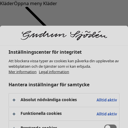
Kläder
Öppna meny Kläder
Inställningscenter för integritet
Kläder
Inredning
Öppna meny Inredning
Nyheter
Att blockera vissa typer av cookies kan påverka din upplevelse av
webbplatsen och de tjänster som vi kan erbjuda.
Alla kläder
Mer information
Legal information
Klänningar
Tunikor
Hantera inställningar för samtycke
Toppar
Skjortor & blusar
Absolut nödvändiga cookies
Alltid aktiv
Koftor
Stickade tröjor
Inredning
Kampanjer
Öppna meny Kampanjer
Funktionella cookies
Alltid aktiv
Västar
Nyheter
Kappor & jackor
All inredning
Prestanda-cookies