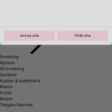
00008
(
109
)
00010
(
109
)
00011
(
8
)
00012
(
109
)
00014
(
55
)
36
(
83
)
Avvisa alla
Tillåt alla
37
(
83
)
38
(
83
)
39
(
83
)
40
(
83
)
41
(
83
)
42
(
83
)
Material
Material
BOMULL
(
1295
)
ELASTAN
(
288
)