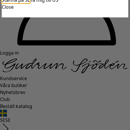
Stanna på SE
Ta mig till US
Close
Logga in
Kundservice
Våra butiker
Nyhetsbrev
Club
Beställ katalog
SE
SE