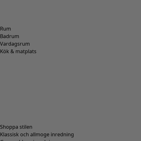
ULL
(
271
)
POLYAMID
(
267
)
LIN
(
208
)
MODAL
(
131
)
LYOCELL
(
116
)
ALPACKA
(
107
)
SKINN
(
57
)
VISKOS
(
53
)
POLYESTER
(
51
)
SIDEN
(
30
)
PAPPER
(
8
)
KERAMIK
(
4
)
HAMPA
(
3
)
RAMI
(
3
)
JUTE
(
2
)
Passform