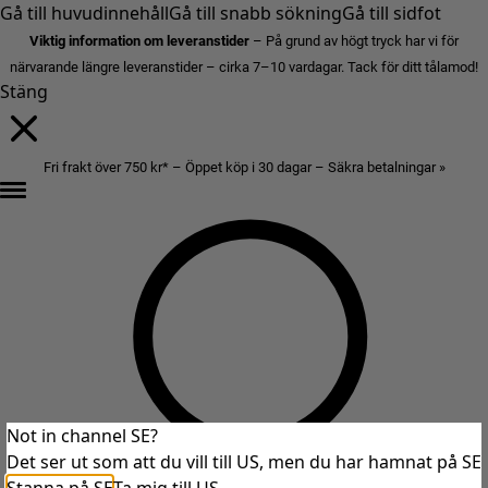
Gå till huvudinnehåll
Gå till snabb sökning
Gå till sidfot
Viktig information om leveranstider
– På grund av högt tryck har vi för
närvarande längre leveranstider – cirka 7–10 vardagar. Tack för ditt tålamod!
Stäng
Fri frakt över 750 kr* – Öppet köp i 30 dagar – Säkra betalningar »
Not in channel SE?
Det ser ut som att du vill till US, men du har hamnat på SE