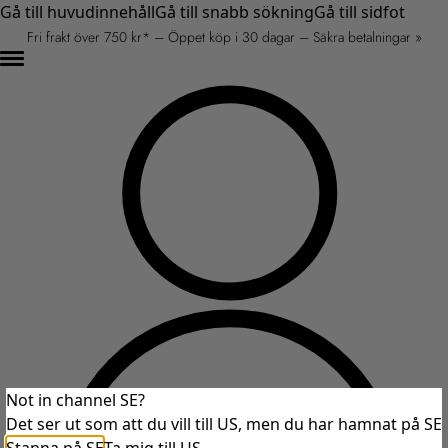
Gå till huvudinnehåll
Gå till snabb sökning
Gå till sidfot
Fri frakt över 750 kr* – Öppet köp i 30 dagar – Säkra betalningar »
Not in channel SE?
Det ser ut som att du vill till US, men du har hamnat på SE