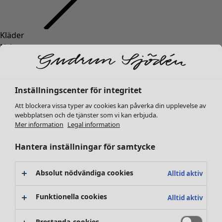
Kläder
Inredning
Öppna meny Inredning
Nyheter
Alla kläder
Klänningar
Tunikor
Inställningscenter för integritet
Toppar
Att blockera vissa typer av cookies kan påverka din upplevelse av
Skjortor & blusar
webbplatsen och de tjänster som vi kan erbjuda.
Koftor
Mer information
Legal information
Stickade tröjor
Inredning
Kampanjer
Öppna meny Kampanjer
Västar
Hantera inställningar för samtycke
Nyheter
Kappor & jackor
All inredning
Byxor
Gardiner
Absolut nödvändiga cookies
Alltid aktiv
Kjolar
Kuddar & kuddfodral
Skor
Mattor
Funktionella cookies
Alltid aktiv
Kimonos
Frotté
Böcker
Prestanda-cookies