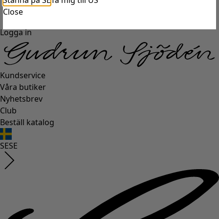
Stanna på SE
Ta mig till US
Close
Logga in
Kundservice
Våra butiker
Nyhetsbrev
Club
Beställ katalog
SE
SE