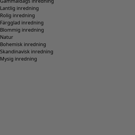
Normal passform, rymlig över stussen
(
94
)
Normal till rymlig passform
(
67
)
Normal passform, rymlig nedtill
(
65
)
Extra rymlig passform
(
24
)
Figurnära passform, normal nedtill
(
23
)
(
18
)
Figurnära passform, rymlig nedtill
(
12
)
Bred
(
5
)
Figurnära passform, normal över stussen
(
4
)
Figurnära passform, rymlig över stussen
(
3
)
Visa alla
Rensa
Sortera på pris
:
sort.bypriceasc
sort.bypricedesc
1958 produkter