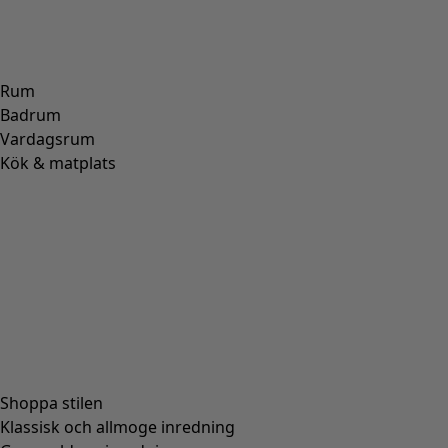
ALPACKA
(
107
)
SKINN
(
57
)
VISKOS
(
53
)
POLYESTER
(
51
)
SIDEN
(
30
)
PAPPER
(
8
)
KERAMIK
(
4
)
HAMPA
(
3
)
RAMI
(
3
)
JUTE
(
2
)
Passform
Passform
Normal passform
(
976
)
Rymlig passform
(
238
)
Figurnära passform
(
154
)