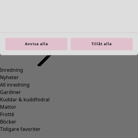
36
(
83
)
37
(
83
)
38
(
83
)
39
(
83
)
40
(
83
)
41
(
83
)
Avvisa alla
Tillåt alla
42
(
83
)
Material
Material
BOMULL
(
1295
)
ELASTAN
(
288
)
ULL
(
271
)
POLYAMID
(
267
)
LIN
(
208
)
MODAL
(
131
)
LYOCELL
(
116
)