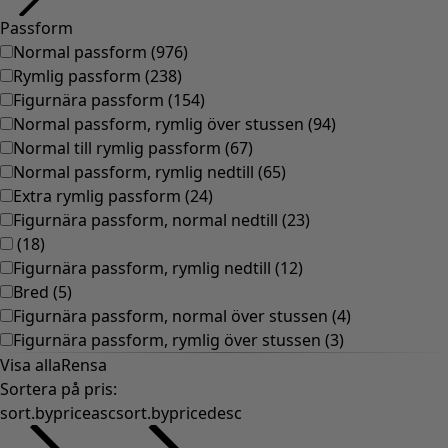
Gammaldags inredning
Lantlig inredning
Rolig inredning
Färgglad inredning
Blommig inredning
Natur
Bohemisk inredning
Skandinavisk inredning
Mysig inredning