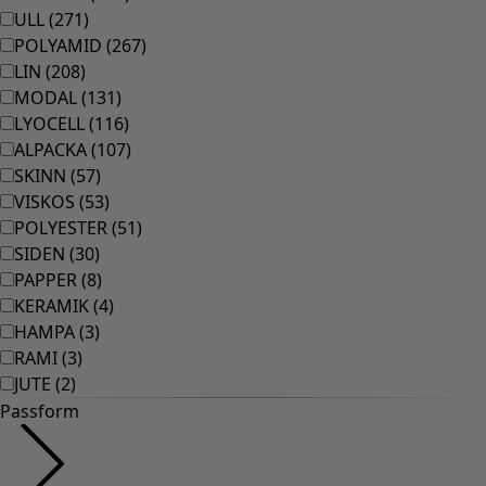
Rum
Badrum
Vardagsrum
Kök & matplats
Shoppa stilen
Klassisk och allmoge inredning