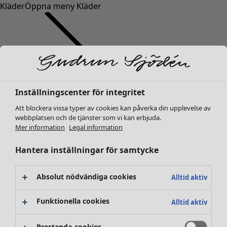
Kläder
Öppna meny Kläder
Inställningscenter för integritet
Kläder
Nyheter
Att blockera vissa typer av cookies kan påverka din upplevelse av
webbplatsen och de tjänster som vi kan erbjuda.
Alla kläder
Mer information
Legal information
Klänningar
Tunikor
Hantera inställningar för samtycke
Toppar
Skjortor & blusar
Absolut nödvändiga cookies
Alltid aktiv
Koftor
Stickade tröjor
Funktionella cookies
Alltid aktiv
Västar
Kappor & jackor
Prestanda-cookies