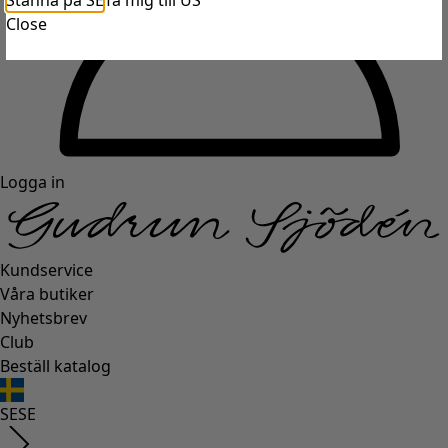
Stanna på SE
Ta mig till US
Close
Logga in
Kundservice
Våra butiker
Nyhetsbrev
Club
Beställ katalog
SE
SE