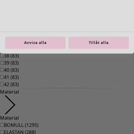
Inredning
Öppna meny Inredning
Avvisa alla
Tillåt alla
Inredning
Nyheter
All inredning
Gardiner
Kuddar & kuddfodral
Mattor
Frotté
Böcker
Tidigare favoriter