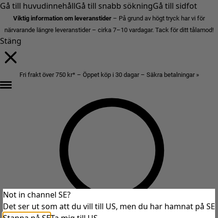
Gå till huvudinnehåll
Gå till snabb sökning
Gå till sidfot
Viktig information om leveranstider
– På grund av högt tryck har vi för
närvarande längre leveranstider – cirka 7–10 vardagar. Tack för ditt tålamod!
Stäng
Fri frakt över 750 kr* – Öppet köp i 30 dagar – Säkra betalningar »
Not in channel SE?
Det ser ut som att du vill till US, men du har hamnat på SE