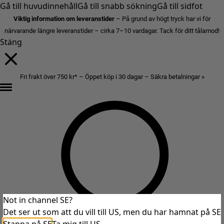
Gå till huvudinnehåll
Gå till snabb sökning
Gå till sidfot
Viktig information om leveranstider
– På grund av högt tryck har vi för
närvarande längre leveranstider – cirka 7–10 vardagar. Tack för ditt tålamod!
Stäng
Fri frakt över 750 kr* – Öppet köp i 30 dagar – Säkra betalningar »
Not in channel SE?
Det ser ut som att du vill till US, men du har hamnat på SE