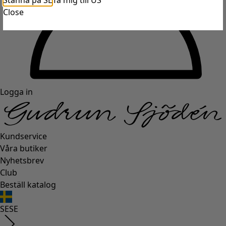
Stanna på SE
Ta mig till US
Close
Logga in
Kundservice
Våra butiker
Nyhetsbrev
Club
Beställ katalog
SE
SE