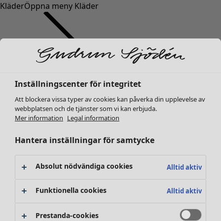
Kläder
Öppna meny Kläder
Inställningscenter för integritet
Kläder
Inredning
Öppna meny Inredning
Att blockera vissa typer av cookies kan påverka din upplevelse av
Nyheter
webbplatsen och de tjänster som vi kan erbjuda.
Alla kläder
Mer information
Legal information
Klänningar
Tunikor
Hantera inställningar för samtycke
Toppar
Skjortor & blusar
Absolut nödvändiga cookies
Alltid aktiv
Koftor
Stickade tröjor
Funktionella cookies
Inredning
Kampanjer
Öppna meny Kampanjer
Alltid aktiv
Västar
Nyheter
Kappor & jackor
All inredning
Prestanda-cookies