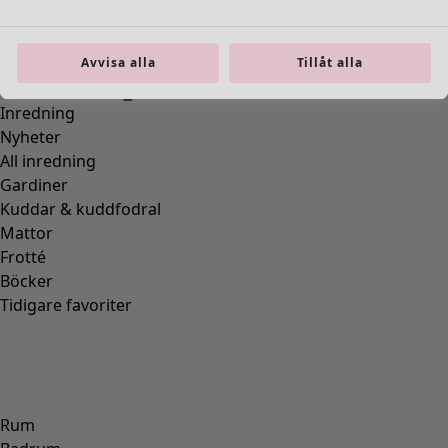
Avvisa alla
Tillåt alla
Inredning
Nyheter
All inredning
Gardiner
Kuddar & kuddfodral
Mattor
Frotté
Böcker
Tidigare favoriter
Rum