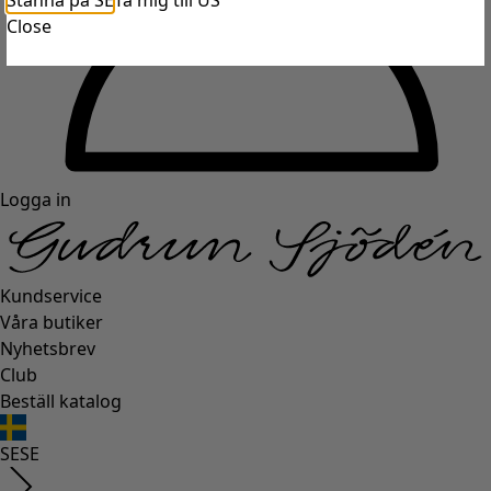
Stanna på SE
Ta mig till US
Close
Logga in
Kundservice
Våra butiker
Nyhetsbrev
Club
Beställ katalog
SE
SE