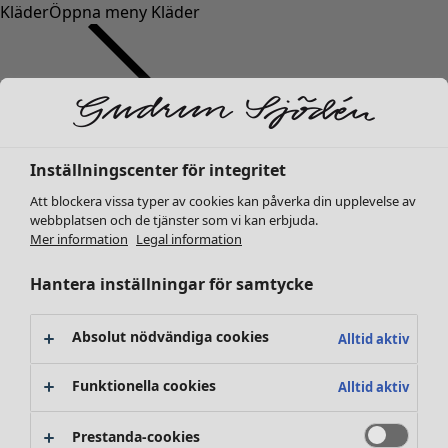
Kläder
Öppna meny Kläder
Inställningscenter för integritet
Kläder
Att blockera vissa typer av cookies kan påverka din upplevelse av
Nyheter
webbplatsen och de tjänster som vi kan erbjuda.
Alla kläder
Mer information
Legal information
Klänningar
Tunikor
Hantera inställningar för samtycke
Toppar
Skjortor & blusar
Absolut nödvändiga cookies
Alltid aktiv
Koftor
Stickade tröjor
Funktionella cookies
Alltid aktiv
Västar
Kappor & jackor
Prestanda-cookies