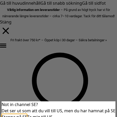
Gå till huvudinnehåll
Gå till snabb sökning
Gå till sidfot
Viktig information om leveranstider
– På grund av högt tryck har vi för
närvarande längre leveranstider – cirka 7–10 vardagar. Tack för ditt tålamod!
Stäng
Fri frakt över 750 kr* – Öppet köp i 30 dagar – Säkra betalningar »
Not in channel SE?
Det ser ut som att du vill till US, men du har hamnat på SE