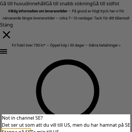
Gå till huvudinnehåll
Gå till snabb sökning
Gå till sidfot
Viktig information om leveranstider
– På grund av högt tryck har vi för
närvarande längre leveranstider – cirka 7–10 vardagar. Tack för ditt tålamod!
Stäng
Fri frakt över 750 kr* – Öppet köp i 30 dagar – Säkra betalningar »
Not in channel SE?
Det ser ut som att du vill till US, men du har hamnat på SE