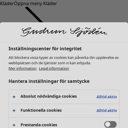
Kläder
Öppna meny Kläder
Inställningscenter för integritet
Kläder
Inredning
Öppna meny Inredning
Att blockera vissa typer av cookies kan påverka din upplevelse av
Nyheter
webbplatsen och de tjänster som vi kan erbjuda.
Alla kläder
Mer information
Legal information
Klänningar
Tunikor
Hantera inställningar för samtycke
Toppar
Skjortor & blusar
Absolut nödvändiga cookies
Alltid aktiv
Koftor
Stickade tröjor
Funktionella cookies
Inredning
Kampanjer
Öppna meny Kampanjer
Alltid aktiv
Västar
Nyheter
Kappor & jackor
All inredning
Prestanda-cookies