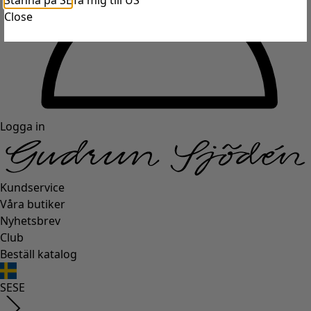
Stanna på SE
Ta mig till US
Close
Logga in
Kundservice
Våra butiker
Nyhetsbrev
Club
Beställ katalog
SE
SE