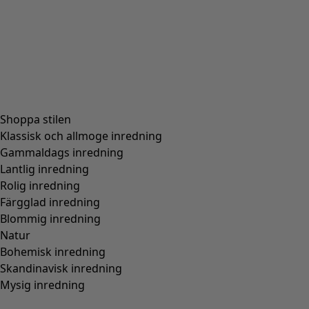
Hitta rätt storlek
Lägg till i varukorgen
Slut i lager
Fri frakt på beställningar över 750 kr.
Öppet köp i 30 dagar.
Levereras om 3-5 arbetsdagar, förutsatt att varan finns i
lager.
Produktinformation
Modell med rem runt ankeln som knäpps med ett
metallspänne. Mönstrad med broderade prickar.
Art.nr
21875
Färgnummer
24
Storlek och mått
Passform
Normal passform.