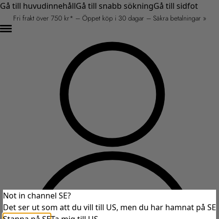
Gå till huvudinnehåll
Gå till snabb sökning
Gå till sidfot
Fri frakt över 750 kr* – Öppet köp i 30 dagar – Säkra betalningar »
Not in channel SE?
Det ser ut som att du vill till US, men du har hamnat på SE