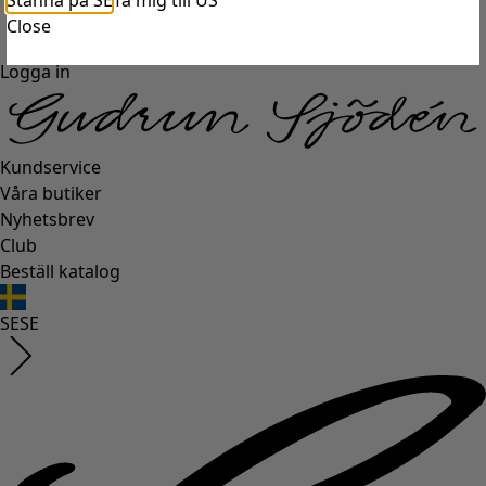
Stanna på SE
Ta mig till US
Close
Logga in
Kundservice
Våra butiker
Nyhetsbrev
Club
Beställ katalog
SE
SE