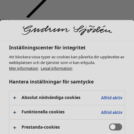
Kläder
Inredning
Öppna meny Inredning
Nyheter
Alla kläder
Klänningar
Inställningscenter för integritet
Tunikor
Toppar
Att blockera vissa typer av cookies kan påverka din upplevelse av
webbplatsen och de tjänster som vi kan erbjuda.
Skjortor & blusar
Mer information
Legal information
Koftor
Stickade tröjor
Inredning
Kampanjer
Öppna meny Kampanjer
Hantera inställningar för samtycke
Västar
Nyheter
Kappor & jackor
All inredning
Absolut nödvändiga cookies
Alltid aktiv
Byxor
Gardiner
Kjolar
Kuddar & kuddfodral
Funktionella cookies
Alltid aktiv
Skor
Mattor
Kimonos
Frotté
Prestanda-cookies
Böcker