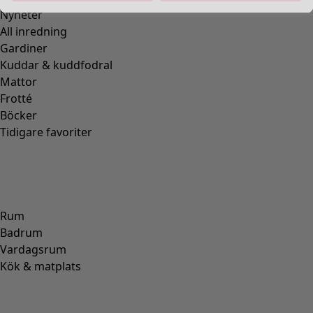
Sandal i nappa
Wish list icon
Pris
:
1 295 kr