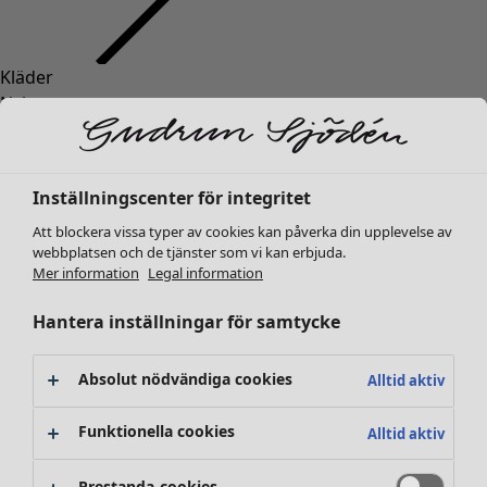
Kläder
Nyheter
Alla kläder
Klänningar
Tunikor
Inställningscenter för integritet
Toppar
Att blockera vissa typer av cookies kan påverka din upplevelse av
Skjortor & blusar
webbplatsen och de tjänster som vi kan erbjuda.
Koftor
Mer information
Legal information
Stickade tröjor
Västar
Hantera inställningar för samtycke
Kappor & jackor
Byxor
Absolut nödvändiga cookies
Alltid aktiv
Kjolar
Skor
Funktionella cookies
Alltid aktiv
Kimonos
Prestanda-cookies