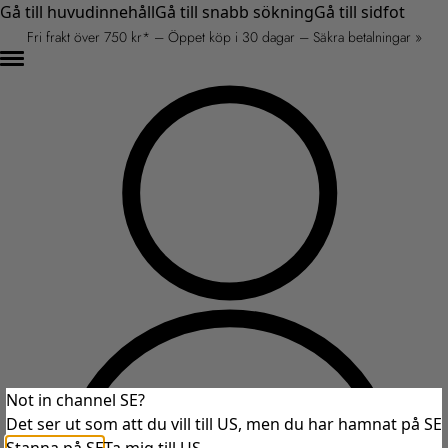
Gå till huvudinnehåll
Gå till snabb sökning
Gå till sidfot
Fri frakt över 750 kr* – Öppet köp i 30 dagar – Säkra betalningar »
Not in channel SE?
Det ser ut som att du vill till US, men du har hamnat på SE