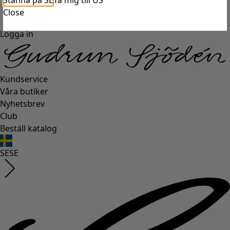
Stanna på SE
Ta mig till US
Close
Logga in
Kundservice
Våra butiker
Nyhetsbrev
Club
Beställ katalog
SE
SE