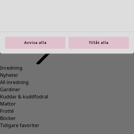
Inredning
Öppna meny Inredning
Avvisa alla
Tillåt alla
Inredning
Nyheter
All inredning
Gardiner
Kuddar & kuddfodral
Mattor
Frotté
Böcker
Tidigare favoriter