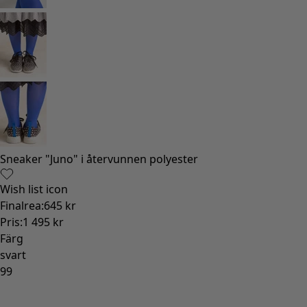
Rum
Badrum
Vardagsrum
Kök & matplats
Shoppa stilen
Klassisk och allmoge inredning