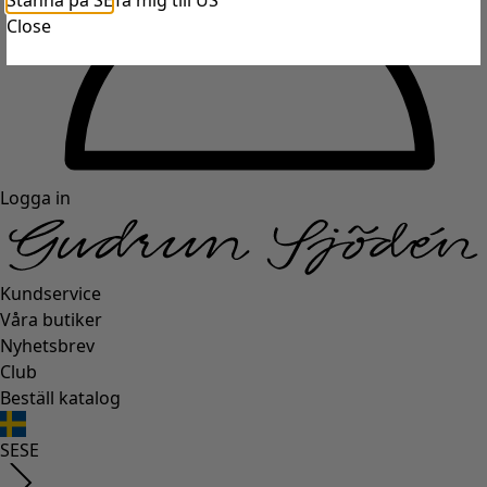
Stanna på SE
Ta mig till US
Close
Logga in
Kundservice
Våra butiker
Nyhetsbrev
Club
Beställ katalog
SE
SE