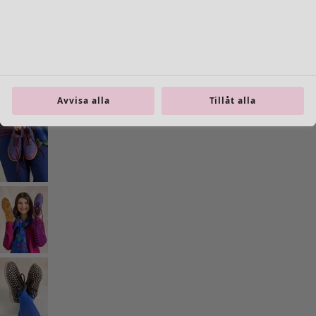
Inredning
Öppna meny Inredning
Avvisa alla
Tillåt alla
Inredning
Nyheter
All inredning
Gardiner
Kuddar & kuddfodral
Mattor
Frotté
Böcker
Tidigare favoriter