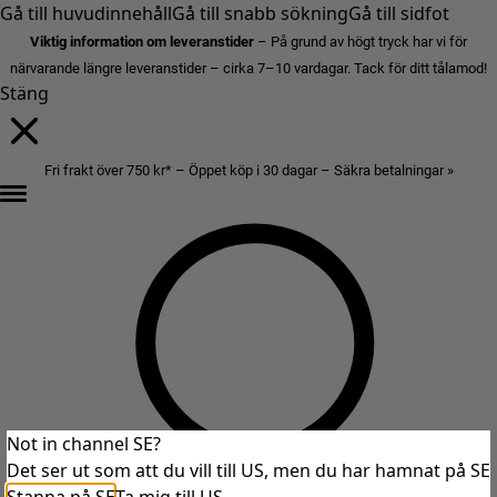
Gå till huvudinnehåll
Gå till snabb sökning
Gå till sidfot
Viktig information om leveranstider
– På grund av högt tryck har vi för
närvarande längre leveranstider – cirka 7–10 vardagar. Tack för ditt tålamod!
Stäng
Fri frakt över 750 kr* – Öppet köp i 30 dagar – Säkra betalningar »
Not in channel SE?
Det ser ut som att du vill till US, men du har hamnat på SE