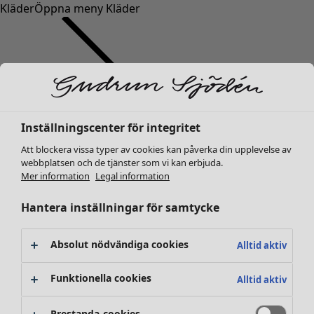
Kläder
Öppna meny Kläder
Inställningscenter för integritet
Kläder
Nyheter
Att blockera vissa typer av cookies kan påverka din upplevelse av
webbplatsen och de tjänster som vi kan erbjuda.
Alla kläder
Mer information
Legal information
Klänningar
Tunikor
Hantera inställningar för samtycke
Toppar
Skjortor & blusar
Absolut nödvändiga cookies
Alltid aktiv
Koftor
Stickade tröjor
Funktionella cookies
Alltid aktiv
Västar
Kappor & jackor
Prestanda-cookies