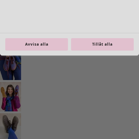
Previous slider image
Next slider image
Current slider image
Gå till 2
Gå till 3
Gå till 4
Avvisa alla
Tillåt alla
Fler färger