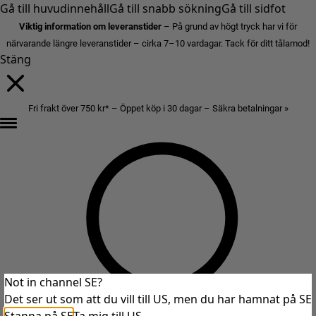
Gå till huvudinnehåll
Gå till snabb sökning
Gå till sidfot
Viktig information om leveranstider
– På grund av högt tryck har vi för
närvarande längre leveranstider – cirka 7–10 vardagar. Tack för ditt tålamod!
Stäng
Fri frakt över 750 kr* – Öppet köp i 30 dagar – Säkra betalningar »
Not in channel SE?
Det ser ut som att du vill till US, men du har hamnat på SE