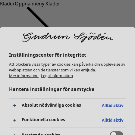
Kläder
Öppna meny Kläder
Inställningscenter för integritet
Kläder
Inredning
Öppna meny Inredning
Nyheter
Att blockera vissa typer av cookies kan påverka din upplevelse av
webbplatsen och de tjänster som vi kan erbjuda.
Alla kläder
Mer information
Legal information
Klänningar
Tunikor
Hantera inställningar för samtycke
Toppar
Skjortor & blusar
Absolut nödvändiga cookies
Alltid aktiv
Koftor
Stickade tröjor
Inredning
Kampanjer
Öppna meny Kampanjer
Funktionella cookies
Alltid aktiv
Västar
Nyheter
Kappor & jackor
All inredning
Prestanda-cookies