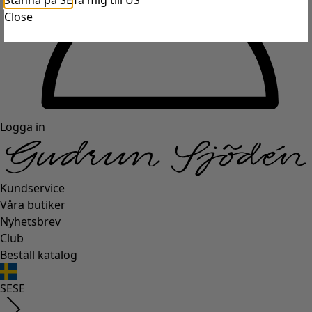
Stanna på SE
Ta mig till US
Close
Logga in
Kundservice
Våra butiker
Nyhetsbrev
Club
Beställ katalog
SE
SE