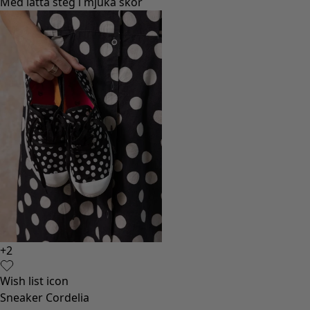
Med lätta steg i mjuka skor
+
2
Wish list icon
Sneaker Cordelia