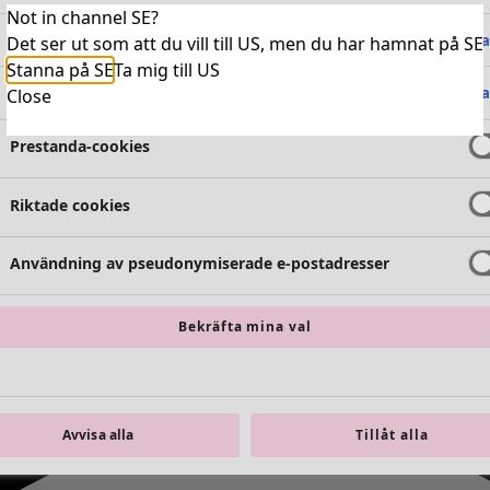
Not in channel SE?
Absolut nödvändiga cookies
Alltid 
Det ser ut som att du vill till US, men du har hamnat på SE
Stanna på SE
Ta mig till US
Funktionella cookies
Alltid 
Close
Prestanda-cookies
Riktade cookies
Användning av pseudonymiserade e-postadresser
Bekräfta mina val
Avvisa alla
Tillåt alla