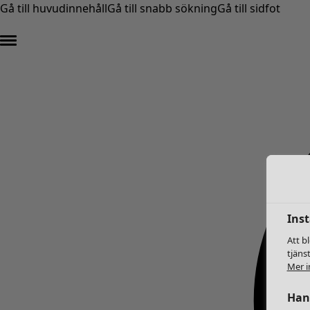
Gå till huvudinnehåll
Gå till snabb sökning
Gå till sidfot
Inst
Att b
tjäns
Mer i
Hant