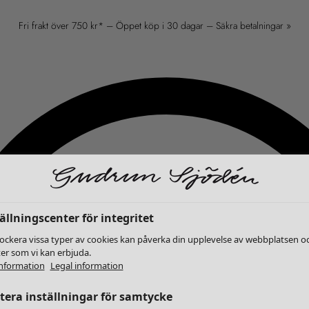
Fri frakt över 750 kr* – Öppet köp i 30 dagar – Säkra betalningar »
ällningscenter för integritet
lockera vissa typer av cookies kan påverka din upplevelse av webbplatsen o
ter som vi kan erbjuda.
nformation
Legal information
era inställningar för samtycke