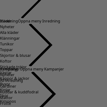
Kläder
Inredning
Öppna meny Inredning
Nyheter
Alla kläder
Klänningar
Tunikor
Toppar
Skjortor & blusar
Koftor
Stickade tröjor
Inredning
Kampanjer
Öppna meny Kampanjer
Västar
Nyheter
Kappor & jackor
All inredning
Byxor
Gardiner
Kjolar
Kuddar & kuddfodral
Skor
Mattor
Kimonos
Frotté