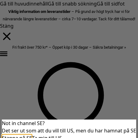
Gå till huvudinnehåll
Gå till snabb sökning
Gå till sidfot
Viktig information om leveranstider
– På grund av högt tryck har vi för
närvarande längre leveranstider – cirka 7–10 vardagar. Tack för ditt tålamod!
Stäng
Fri frakt över 750 kr* – Öppet köp i 30 dagar – Säkra betalningar »
Not in channel SE?
Det ser ut som att du vill till US, men du har hamnat på SE