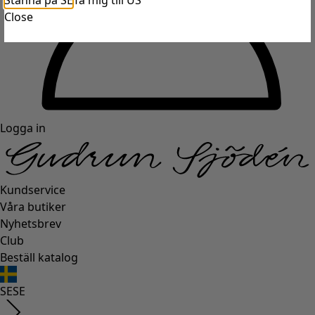
Stanna på SE
Ta mig till US
Close
Logga in
Kundservice
Våra butiker
Nyhetsbrev
Club
Beställ katalog
SE
SE