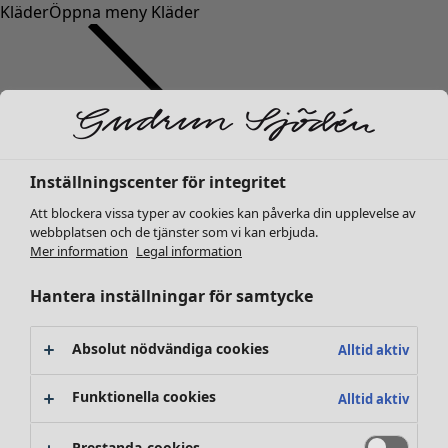
Kläder
Öppna meny Kläder
Inställningscenter för integritet
Kläder
Inredning
Öppna meny Inredning
Nyheter
Att blockera vissa typer av cookies kan påverka din upplevelse av
webbplatsen och de tjänster som vi kan erbjuda.
Alla kläder
Mer information
Legal information
Klänningar
Tunikor
Hantera inställningar för samtycke
Toppar
Skjortor & blusar
Absolut nödvändiga cookies
Alltid aktiv
Koftor
Stickade tröjor
Inredning
Kampanjer
Öppna meny Kampanjer
Funktionella cookies
Alltid aktiv
Västar
Nyheter
Kappor & jackor
All inredning
Prestanda-cookies