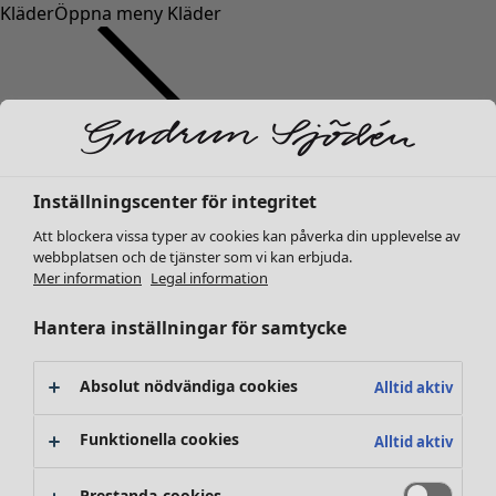
Kläder
Öppna meny Kläder
Inställningscenter för integritet
Kläder
Inredning
Öppna meny Inredning
Nyheter
Att blockera vissa typer av cookies kan påverka din upplevelse av
webbplatsen och de tjänster som vi kan erbjuda.
Alla kläder
Mer information
Legal information
Klänningar
Tunikor
Hantera inställningar för samtycke
Toppar
Skjortor & blusar
Absolut nödvändiga cookies
Alltid aktiv
Koftor
Stickade tröjor
Inredning
Kampanjer
Öppna meny Kampanjer
Funktionella cookies
Alltid aktiv
Västar
Nyheter
Kappor & jackor
All inredning
Prestanda-cookies