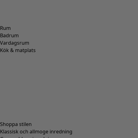
Top "Ylfa" i lyocell/elastan
Wish list icon
Premiärpriset gäller till och med den 9 september 2024.
Finalrea
:
295 kr
Pris
:
695 kr
Färg
svart
99