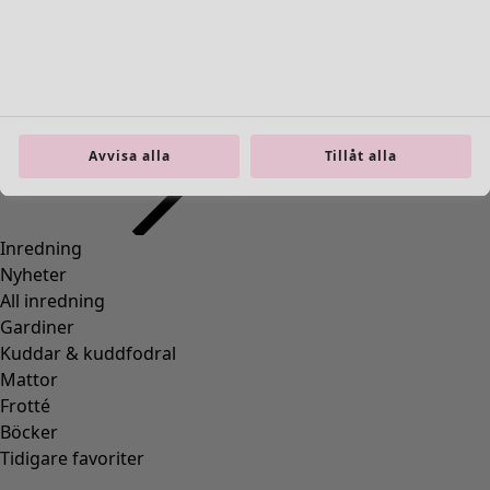
Previous slider image
Next slider image
Current slider image
Gå till 2
Gå till 3
Gå till 4
Avvisa alla
Tillåt alla
Fler färger