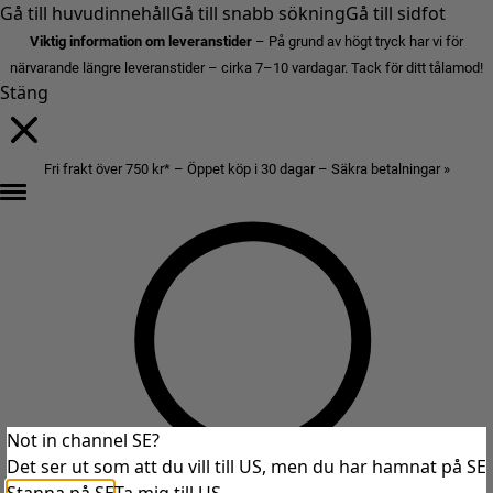
Gå till huvudinnehåll
Gå till snabb sökning
Gå till sidfot
Viktig information om leveranstider
– På grund av högt tryck har vi för
närvarande längre leveranstider – cirka 7–10 vardagar. Tack för ditt tålamod!
Stäng
Fri frakt över 750 kr* – Öppet köp i 30 dagar – Säkra betalningar »
Not in channel SE?
Det ser ut som att du vill till US, men du har hamnat på SE