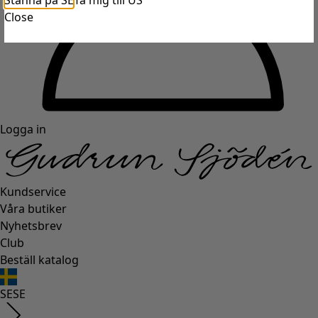
Stanna på SE
Ta mig till US
Close
Logga in
Kundservice
Våra butiker
Nyhetsbrev
Club
Beställ katalog
SE
SE