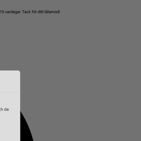
10 vardagar. Tack för ditt tålamod!
ch de