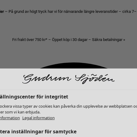
der
– På grund av högt tryck har vi för närvarande längre leveranstider – cirka 7–
Fri frakt över 750 kr* – Öppet köp i 30 dagar – Säkra betalningar »
ällningscenter för integritet
lockera vissa typer av cookies kan påverka din upplevelse av webbplatsen o
ter som vi kan erbjuda.
nformation
Legal information
era inställningar för samtycke