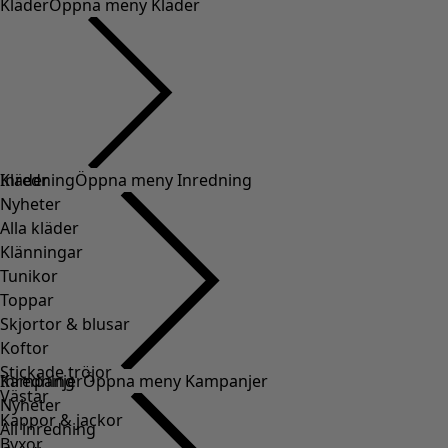
Kläder
Öppna meny Kläder
Kläder
Inredning
Öppna meny Inredning
Nyheter
Alla kläder
Klänningar
Tunikor
Toppar
Skjortor & blusar
Koftor
Stickade tröjor
Inredning
Kampanjer
Öppna meny Kampanjer
Västar
Nyheter
Kappor & jackor
All inredning
Byxor