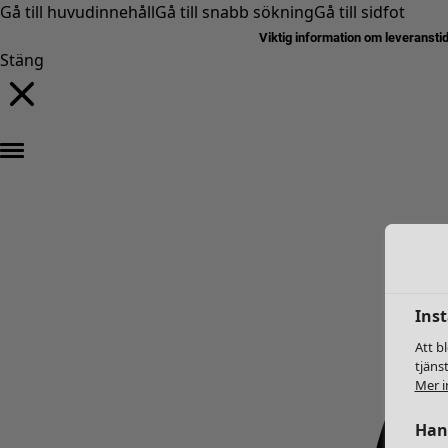
Gå till huvudinnehåll
Gå till snabb sökning
Gå till sidfot
Viktig information om leveransti
Stäng
Inst
Att b
tjäns
Mer i
Hant