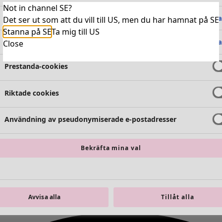
Not in channel SE?
Absolut nödvändiga cookies
Alltid 
Det ser ut som att du vill till US, men du har hamnat på SE
Stanna på SE
Ta mig till US
Funktionella cookies
Alltid 
Close
Prestanda-cookies
Riktade cookies
Användning av pseudonymiserade e-postadresser
Bekräfta mina val
Avvisa alla
Tillåt alla