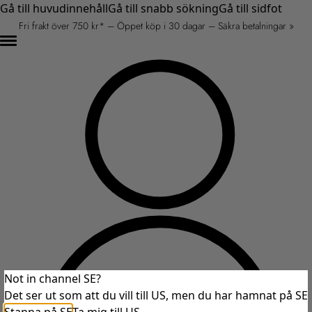
Gå till huvudinnehåll
Gå till snabb sökning
Gå till sidfot
Fri frakt över 750 kr* – Öppet köp i 30 dagar – Säkra betalningar »
Not in channel SE?
Det ser ut som att du vill till US, men du har hamnat på SE