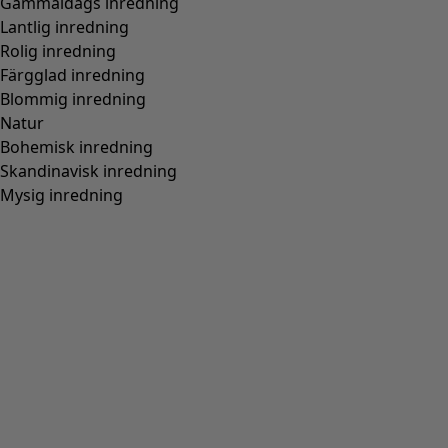
Storlek
XS
S
M
L
XL
XXL