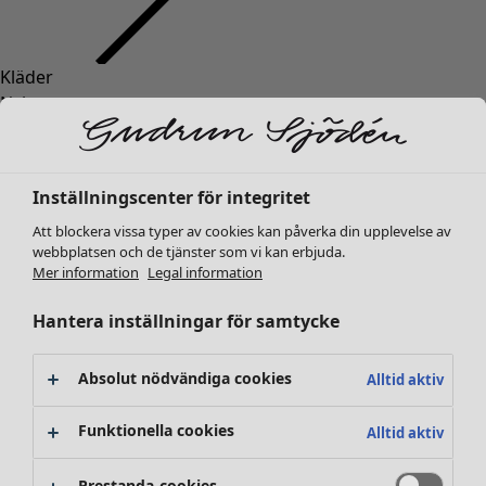
Kläder
Inredning
Öppna meny Inredning
Nyheter
Alla kläder
Klänningar
Tunikor
Inställningscenter för integritet
Toppar
Att blockera vissa typer av cookies kan påverka din upplevelse av
Skjortor & blusar
webbplatsen och de tjänster som vi kan erbjuda.
Koftor
Mer information
Legal information
Stickade tröjor
Inredning
Kampanjer
Öppna meny Kampanjer
Västar
Hantera inställningar för samtycke
Nyheter
Kappor & jackor
All inredning
Byxor
Gardiner
Absolut nödvändiga cookies
Alltid aktiv
Kjolar
Kuddar & kuddfodral
Skor
Mattor
Funktionella cookies
Alltid aktiv
Kimonos
Frotté
Böcker
Prestanda-cookies