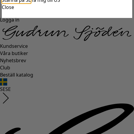
Stanna på SE
Ta mig till US
Close
Logga in
Kundservice
Våra butiker
Nyhetsbrev
Club
Beställ katalog
SE
SE