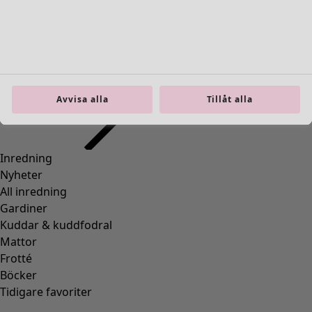
00008
(
109
)
00010
(
109
)
00011
(
8
)
00012
(
109
)
00014
(
55
)
36
(
83
)
Avvisa alla
Tillåt alla
37
(
83
)
38
(
83
)
39
(
83
)
40
(
83
)
41
(
83
)
42
(
83
)
Material
Material
BOMULL
(
1295
)
ELASTAN
(
288
)