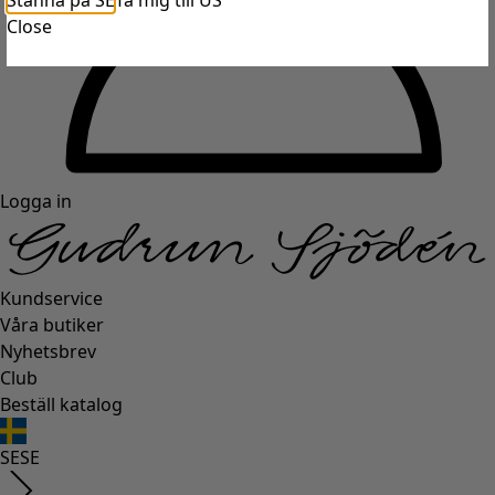
Stanna på SE
Ta mig till US
Close
Logga in
Kundservice
Våra butiker
Nyhetsbrev
Club
Beställ katalog
SE
SE