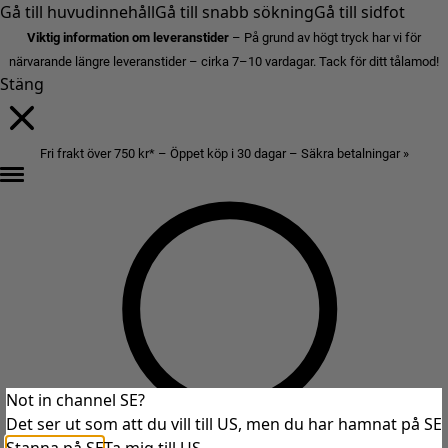
Gå till huvudinnehåll
Gå till snabb sökning
Gå till sidfot
Viktig information om leveranstider
– På grund av högt tryck har vi för
närvarande längre leveranstider – cirka 7–10 vardagar. Tack för ditt tålamod!
Stäng
Fri frakt över 750 kr* – Öppet köp i 30 dagar – Säkra betalningar »
Not in channel SE?
Det ser ut som att du vill till US, men du har hamnat på SE