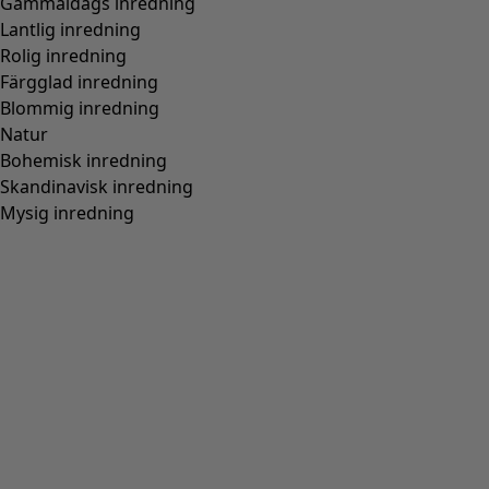
Passform
Normal passform
(
976
)
Rymlig passform
(
238
)
Figurnära passform
(
154
)
Normal passform, rymlig över stussen
(
94
)
Normal till rymlig passform
(
67
)
Normal passform, rymlig nedtill
(
65
)
Extra rymlig passform
(
24
)
Figurnära passform, normal nedtill
(
23
)
(
18
)
Figurnära passform, rymlig nedtill
(
12
)
Bred
(
5
)
Figurnära passform, normal över stussen
(
4
)
Figurnära passform, rymlig över stussen
(
3
)
Visa alla
Rensa
Sortera på pris
:
sort.bypriceasc
sort.bypricedesc