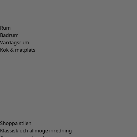
ULL
(
271
)
POLYAMID
(
267
)
LIN
(
208
)
MODAL
(
131
)
LYOCELL
(
116
)
ALPACKA
(
107
)
SKINN
(
57
)
VISKOS
(
53
)
POLYESTER
(
51
)
SIDEN
(
30
)
PAPPER
(
8
)
KERAMIK
(
4
)
HAMPA
(
3
)
RAMI
(
3
)
JUTE
(
2
)
Passform