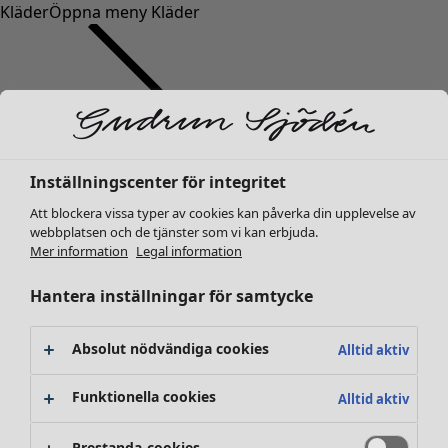
Kläder
Öppna meny Kläder
Inställningscenter för integritet
Kläder
Inredning
Öppna meny Inredning
Nyheter
Att blockera vissa typer av cookies kan påverka din upplevelse av
webbplatsen och de tjänster som vi kan erbjuda.
Alla kläder
Mer information
Legal information
Klänningar
Tunikor
Hantera inställningar för samtycke
Toppar
Skjortor & blusar
Absolut nödvändiga cookies
Alltid aktiv
Koftor
Stickade tröjor
Inredning
Kampanjer
Öppna meny Kampanjer
Funktionella cookies
Alltid aktiv
Västar
Nyheter
Kappor & jackor
All inredning
Prestanda-cookies