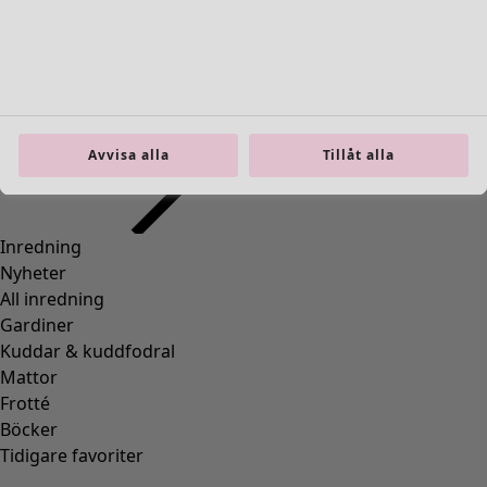
Inredning
Öppna meny Inredning
Avvisa alla
Tillåt alla
Inredning
Nyheter
All inredning
Gardiner
Kuddar & kuddfodral
Mattor
Frotté
Böcker
Tidigare favoriter