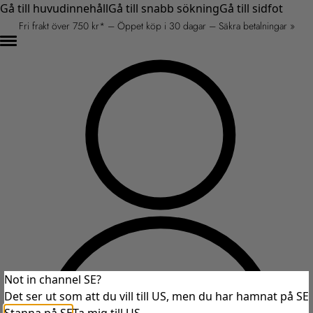
Gå till huvudinnehåll
Gå till snabb sökning
Gå till sidfot
Fri frakt över 750 kr* – Öppet köp i 30 dagar – Säkra betalningar »
Not in channel SE?
Det ser ut som att du vill till US, men du har hamnat på SE