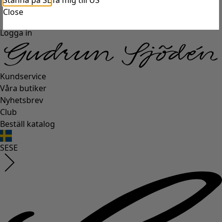
Stanna på SE
Ta mig till US
Close
Logga in
Kundservice
Våra butiker
Nyhetsbrev
Club
Beställ katalog
SE
SE