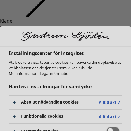
Kläder
Nyheter
Alla kläder
Klänningar
Tunikor
Inställningscenter för integritet
Toppar
Att blockera vissa typer av cookies kan påverka din upplevelse av
Skjortor & blusar
webbplatsen och de tjänster som vi kan erbjuda.
Koftor
Mer information
Legal information
Stickade tröjor
Västar
Hantera inställningar för samtycke
Kappor & jackor
Byxor
Absolut nödvändiga cookies
Alltid aktiv
Kjolar
Skor
Funktionella cookies
Alltid aktiv
Kimonos
Prestanda-cookies