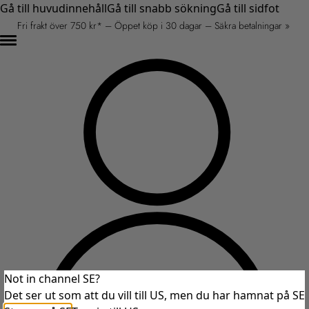
Gå till huvudinnehåll
Gå till snabb sökning
Gå till sidfot
Fri frakt över 750 kr* – Öppet köp i 30 dagar – Säkra betalningar »
Not in channel SE?
Det ser ut som att du vill till US, men du har hamnat på SE