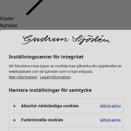
Kläder
Inredning
Öppna meny Inredning
Nyheter
Alla kläder
Klänningar
Tunikor
Toppar
Inställningscenter för integritet
Skjortor & blusar
Att blockera vissa typer av cookies kan påverka din upplevelse av
Koftor
webbplatsen och de tjänster som vi kan erbjuda.
Stickade tröjor
Inredning
Kampanjer
Öppna meny Kampanjer
Mer information
Legal information
Västar
Nyheter
Kappor & jackor
Hantera inställningar för samtycke
All inredning
Byxor
Gardiner
Kjolar
Kuddar & kuddfodral
Absolut nödvändiga cookies
Alltid aktiv
Skor
Mattor
Kimonos
Frotté
Funktionella cookies
Alltid aktiv
Böcker