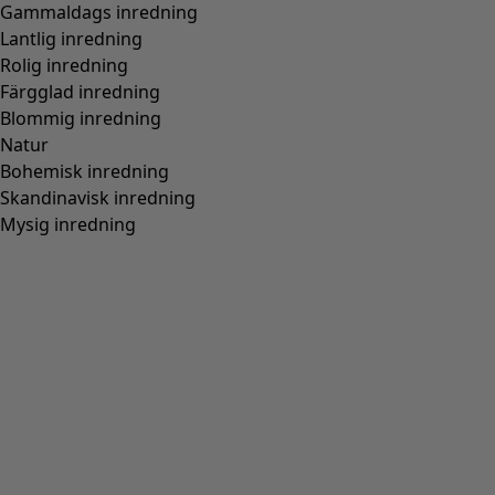
Finalrea
:
195 kr
Pris
:
595 kr
Färg
papegojröd
30