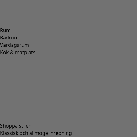
Vävd byxa "Elsa" i ekologisk bomull
Wish list icon