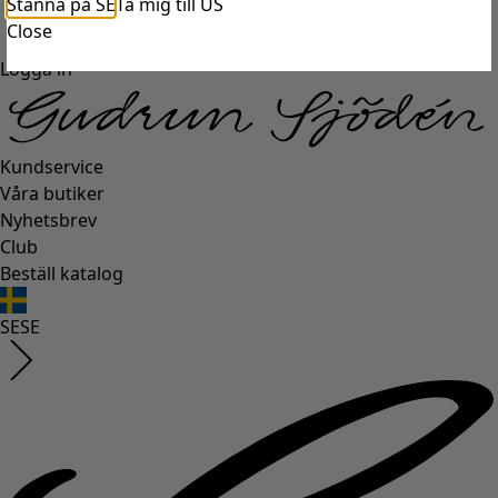
Stanna på SE
Ta mig till US
Close
Logga in
Kundservice
Våra butiker
Nyhetsbrev
Club
Beställ katalog
SE
SE