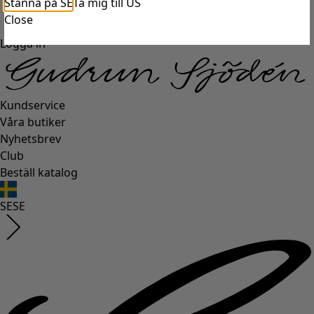
Stanna på SE
Ta mig till US
Close
Logga in
Kundservice
Våra butiker
Nyhetsbrev
Club
Beställ katalog
SE
SE