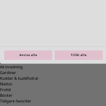
Vävd byxa "Elsa" i ekologisk bomull
Wish list icon
Finalrea
:
195 kr
Pris
:
595 kr
Färg
svart
99
Avvisa alla
Tillåt alla