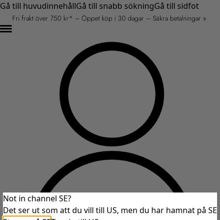
Gå till huvudinnehåll
Gå till snabb sökning
Gå till sidfot
Fri frakt över 750 kr* – Öppet köp i 30 dagar – Säkra betalningar »
Not in channel SE?
Det ser ut som att du vill till US, men du har hamnat på SE