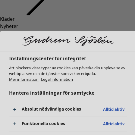
Kläder
Inredning
Öppna meny Inredning
Nyheter
Alla kläder
Klänningar
Tunikor
Toppar
Inställningscenter för integritet
Skjortor & blusar
Att blockera vissa typer av cookies kan påverka din upplevelse av
Koftor
webbplatsen och de tjänster som vi kan erbjuda.
Stickade tröjor
Inredning
Kampanjer
Öppna meny Kampanjer
Mer information
Legal information
Västar
Nyheter
Kappor & jackor
Hantera inställningar för samtycke
All inredning
Byxor
Gardiner
Kjolar
Kuddar & kuddfodral
Absolut nödvändiga cookies
Alltid aktiv
Skor
Mattor
Kimonos
Frotté
Funktionella cookies
Alltid aktiv
Böcker