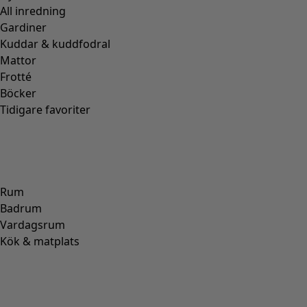
HAMPA
(
3
)
RAMI
(
3
)
JUTE
(
2
)
Passform
Passform
Normal passform
(
973
)
Rymlig passform
(
238
)
Figurnära passform
(
154
)
Normal passform, rymlig över stussen
(
94
)
Normal till rymlig passform
(
67
)
Normal passform, rymlig nedtill
(
65
)
Extra rymlig passform
(
24
)
Figurnära passform, normal nedtill
(
23
)
(
18
)
Figurnära passform, rymlig nedtill
(
12
)
Bred
(
5
)