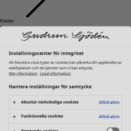
Kläder
Inredning
Öppna meny Inredning
Nyheter
Alla kläder
Klänningar
Tunikor
Inställningscenter för integritet
Toppar
Att blockera vissa typer av cookies kan påverka din upplevelse av
Skjortor & blusar
webbplatsen och de tjänster som vi kan erbjuda.
Koftor
Mer information
Legal information
Stickade tröjor
Inredning
Kampanjer
Öppna meny Kampanjer
Västar
Hantera inställningar för samtycke
Nyheter
Kappor & jackor
All inredning
Byxor
Gardiner
Absolut nödvändiga cookies
Alltid aktiv
Kjolar
Kuddar & kuddfodral
Skor
Mattor
Funktionella cookies
Alltid aktiv
Kimonos
Frotté
Böcker
Prestanda-cookies