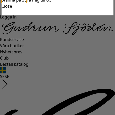
Stanna på SE
Ta mig till US
Close
Logga in
Kundservice
Våra butiker
Nyhetsbrev
Club
Beställ katalog
SE
SE