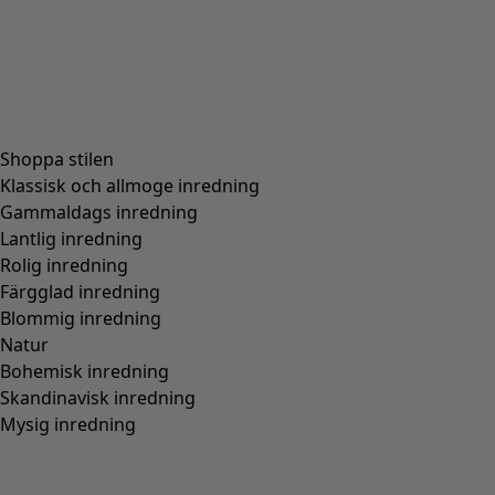
Figurnära passform, normal över stussen
(
4
)
Figurnära passform, rymlig över stussen
(
3
)
Visa alla
Rensa
Sortera på pris
:
sort.bypriceasc
sort.bypricedesc
1955 produkter