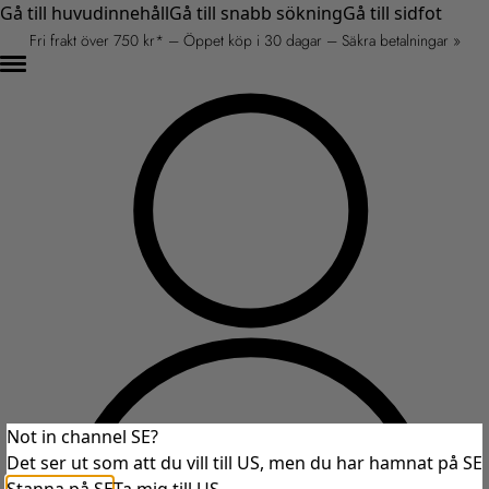
Gå till huvudinnehåll
Gå till snabb sökning
Gå till sidfot
Fri frakt över 750 kr* – Öppet köp i 30 dagar – Säkra betalningar »
Not in channel SE?
Det ser ut som att du vill till US, men du har hamnat på SE