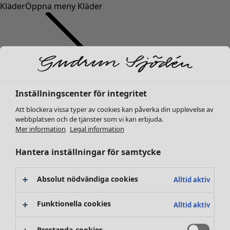
Kläder
Öppna meny Kläder
Inställningscenter för integritet
Kläder
Nyheter
Att blockera vissa typer av cookies kan påverka din upplevelse av
webbplatsen och de tjänster som vi kan erbjuda.
Alla kläder
Mer information
Legal information
Klänningar
Tunikor
Hantera inställningar för samtycke
Toppar
Skjortor & blusar
Absolut nödvändiga cookies
Alltid aktiv
Koftor
Stickade tröjor
Funktionella cookies
Alltid aktiv
Västar
Kappor & jackor
Prestanda-cookies