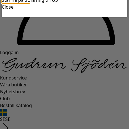
Stanna på SE
Ta mig till US
Close
Logga in
Kundservice
Våra butiker
Nyhetsbrev
Club
Beställ katalog
SE
SE