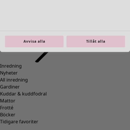
Inredning
Öppna meny Inredning
Avvisa alla
Tillåt alla
Inredning
Nyheter
All inredning
Gardiner
Kuddar & kuddfodral
Mattor
Frotté
Böcker
Tidigare favoriter