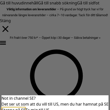
Gå till huvudinnehåll
Gå till snabb sökning
Gå till sidfot
Viktig information om leveranstider
– På grund av högt tryck har vi för
närvarande längre leveranstider – cirka 7–10 vardagar. Tack för ditt tålamod!
Stäng
Fri frakt över 750 kr* – Öppet köp i 30 dagar – Säkra betalningar »
Not in channel SE?
Det ser ut som att du vill till US, men du har hamnat på SE