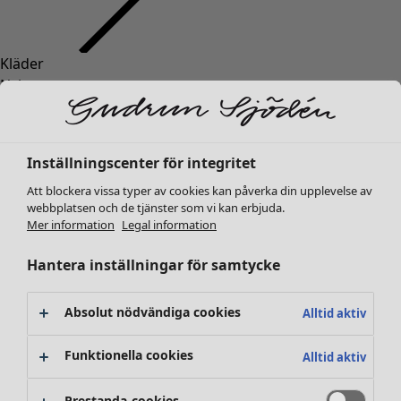
Kläder
Nyheter
Alla kläder
Klänningar
Tunikor
Inställningscenter för integritet
Toppar
Att blockera vissa typer av cookies kan påverka din upplevelse av
Skjortor & blusar
webbplatsen och de tjänster som vi kan erbjuda.
Koftor
Mer information
Legal information
Stickade tröjor
Västar
Hantera inställningar för samtycke
Kappor & jackor
Byxor
Absolut nödvändiga cookies
Alltid aktiv
Kjolar
Skor
Funktionella cookies
Alltid aktiv
Kimonos
Prestanda-cookies