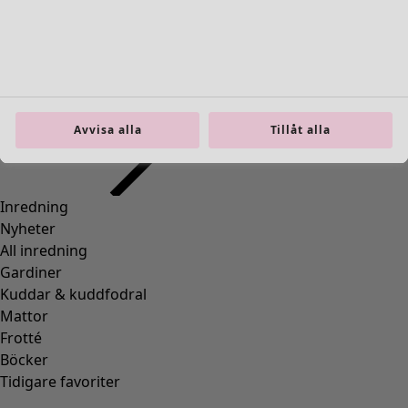
Inredning
Öppna meny Inredning
Avvisa alla
Tillåt alla
Inredning
Nyheter
All inredning
Gardiner
Kuddar & kuddfodral
Mattor
Frotté
Böcker
Tidigare favoriter