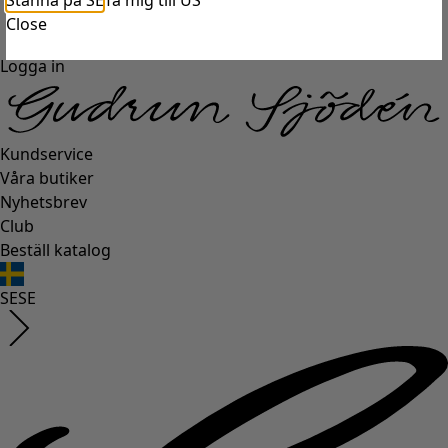
Stanna på SE
Ta mig till US
Close
Logga in
Kundservice
Våra butiker
Nyhetsbrev
Club
Beställ katalog
SE
SE