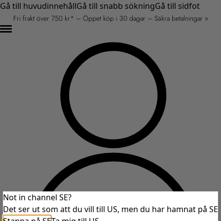
Gå till huvudinnehåll
Gå till snabb sökning
Gå till sidfot
Fri frakt över 750 kr* – Öppet köp i 30 dagar – Säkra betalningar »
Not in channel SE?
Det ser ut som att du vill till US, men du har hamnat på SE