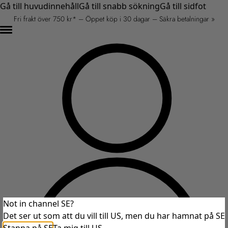
Gå till huvudinnehåll
Gå till snabb sökning
Gå till sidfot
Fri frakt över 750 kr* – Öppet köp i 30 dagar – Säkra betalningar »
Not in channel SE?
Det ser ut som att du vill till US, men du har hamnat på SE