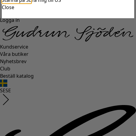
Stanna på SE
Ta mig till US
Close
Logga in
Kundservice
Våra butiker
Nyhetsbrev
Club
Beställ katalog
SE
SE