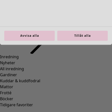
Inredning
Öppna meny Inredning
Avvisa alla
Tillåt alla
Inredning
Nyheter
All inredning
Gardiner
Kuddar & kuddfodral
Mattor
Frotté
Böcker
Tidigare favoriter