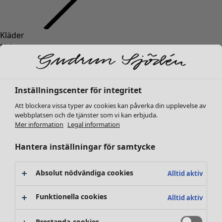
Kläder
Nyheter
Alla kläder
Klänningar
Tunikor
Inställningscenter för integritet
Toppar
Att blockera vissa typer av cookies kan påverka din upplevelse av
Skjortor & blusar
webbplatsen och de tjänster som vi kan erbjuda.
Koftor
Mer information
Legal information
Stickade tröjor
Västar
Hantera inställningar för samtycke
Kappor & jackor
Byxor
Absolut nödvändiga cookies
Alltid aktiv
Kjolar
Skor
Funktionella cookies
Alltid aktiv
Kimonos
Prestanda-cookies