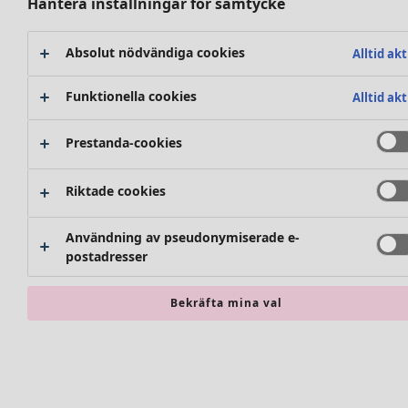
Hantera inställningar för samtycke
Absolut nödvändiga cookies
Alltid akt
Funktionella cookies
Alltid akt
Prestanda-cookies
Riktade cookies
Användning av pseudonymiserade e-
postadresser
Accessoarer
Alla accessoarer
Bekräfta mina val
Sjalar
Leggings
Strumpbyxor
Sockor och strumpor
Väskor & tygpåsar