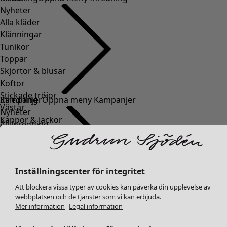
Nyheter
Alla kläder
Klänningar
Tunikor
Toppar
Skjortor & blusar
Koftor
Stickade tröjor
Västar
Kappor & jackor
Byxor
Kjolar
Skor
Kimonos
Inställningscenter för integritet
Att blockera vissa typer av cookies kan påverka din upplevelse av
webbplatsen och de tjänster som vi kan erbjuda.
Mer information
Legal information