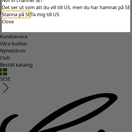
Not in channel SE?
Det ser ut som att du vill till US, men du har hamnat på SE
Logga in
Stanna på SE
Ta mig till US
Close
Kundservice
Våra butiker
Nyhetsbrev
Club
Beställ katalog
SE
SE