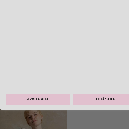
Shoppa stilen
Klassisk och allmoge inredning
Gammaldags inredning
Lantlig inredning
Rolig inredning
Färgglad inredning
Blommig inredning
Natur
Bohemisk inredning
Skandinavisk inredning
Mysig inredning
Avvisa alla
Tillåt alla