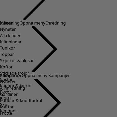
Kläder
Inredning
Öppna meny Inredning
Nyheter
Alla kläder
Klänningar
Tunikor
Toppar
Skjortor & blusar
Koftor
Stickade tröjor
Inredning
Kampanjer
Öppna meny Kampanjer
Västar
Nyheter
Kappor & jackor
All inredning
Byxor
Gardiner
Kjolar
Kuddar & kuddfodral
Skor
Mattor
Kimonos
Frotté