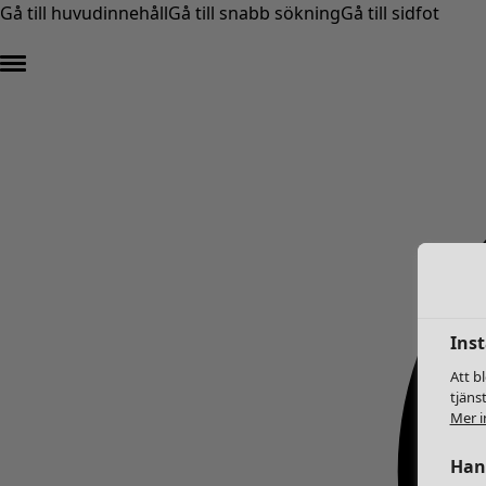
Gå till huvudinnehåll
Gå till snabb sökning
Gå till sidfot
Inst
Att b
tjäns
Mer i
Hant