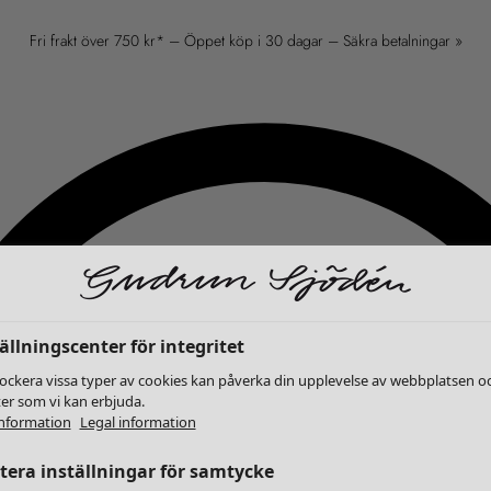
Fri frakt över 750 kr* – Öppet köp i 30 dagar – Säkra betalningar »
ällningscenter för integritet
lockera vissa typer av cookies kan påverka din upplevelse av webbplatsen o
ter som vi kan erbjuda.
nformation
Legal information
era inställningar för samtycke