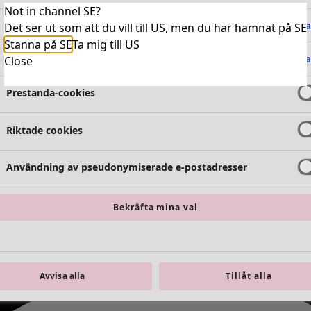
Not in channel SE?
Absolut nödvändiga cookies
Alltid 
Det ser ut som att du vill till US, men du har hamnat på SE
Stanna på SE
Ta mig till US
Funktionella cookies
Alltid 
Close
Prestanda-cookies
Riktade cookies
Användning av pseudonymiserade e-postadresser
Bekräfta mina val
Avvisa alla
Tillåt alla