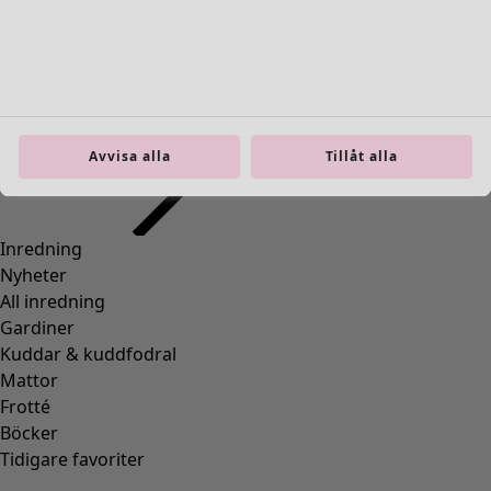
Inredning
Öppna meny Inredning
Avvisa alla
Tillåt alla
Inredning
Nyheter
All inredning
Gardiner
Kuddar & kuddfodral
Mattor
Frotté
Böcker
Tidigare favoriter