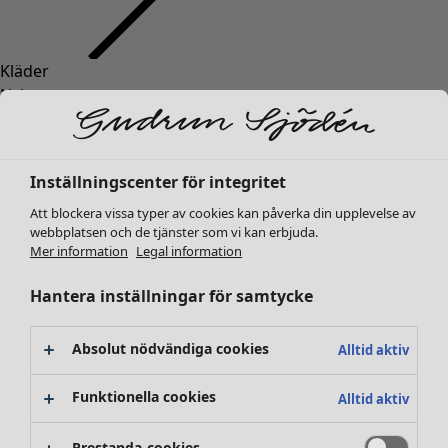
Kläder
Nyheter
Alla kläder
Klänningar
Tunikor
Inställningscenter för integritet
Toppar
Att blockera vissa typer av cookies kan påverka din upplevelse av
Skjortor & blusar
webbplatsen och de tjänster som vi kan erbjuda.
Koftor
Mer information
Legal information
Stickade tröjor
Västar
Hantera inställningar för samtycke
Kappor & jackor
Byxor
Absolut nödvändiga cookies
Alltid aktiv
Kjolar
Skor
Funktionella cookies
Alltid aktiv
Kimonos
Prestanda-cookies