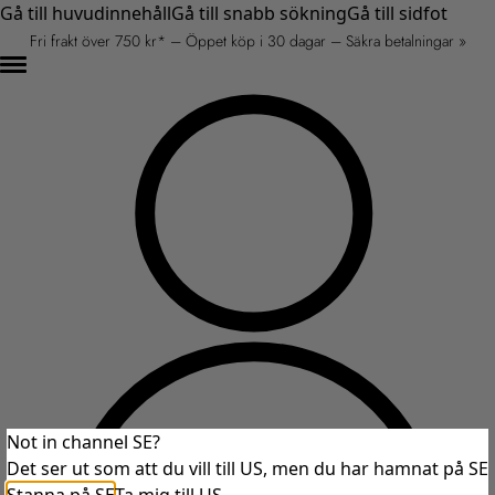
Gå till huvudinnehåll
Gå till snabb sökning
Gå till sidfot
Fri frakt över 750 kr* – Öppet köp i 30 dagar – Säkra betalningar »
Not in channel SE?
Det ser ut som att du vill till US, men du har hamnat på SE