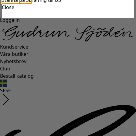
Stanna på SE
Ta mig till US
Close
Logga in
Kundservice
Våra butiker
Nyhetsbrev
Club
Beställ katalog
SE
SE