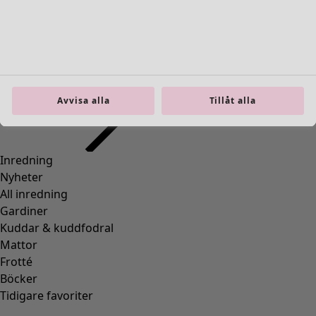
Inredning
Öppna meny Inredning
Avvisa alla
Tillåt alla
Inredning
Nyheter
All inredning
Gardiner
Kuddar & kuddfodral
Mattor
Frotté
Böcker
Tidigare favoriter