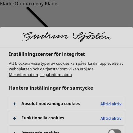
Kläder
Öppna meny Kläder
Inställningscenter för integritet
Kläder
Nyheter
Att blockera vissa typer av cookies kan påverka din upplevelse av
webbplatsen och de tjänster som vi kan erbjuda.
Alla kläder
Mer information
Legal information
Klänningar
Tunikor
Hantera inställningar för samtycke
Toppar
Skjortor & blusar
Absolut nödvändiga cookies
Alltid aktiv
Koftor
Stickade tröjor
Funktionella cookies
Alltid aktiv
Västar
Kappor & jackor
Prestanda-cookies