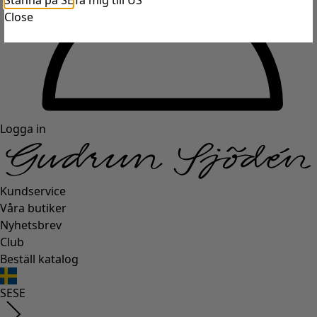
Stanna på SE
Ta mig till US
Close
Logga in
Kundservice
Våra butiker
Nyhetsbrev
Club
Beställ katalog
SE
SE