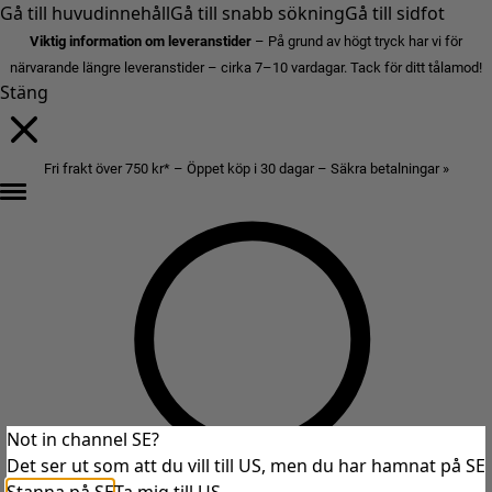
Gå till huvudinnehåll
Gå till snabb sökning
Gå till sidfot
Viktig information om leveranstider
– På grund av högt tryck har vi för
närvarande längre leveranstider – cirka 7–10 vardagar. Tack för ditt tålamod!
Stäng
Fri frakt över 750 kr* – Öppet köp i 30 dagar – Säkra betalningar »
Not in channel SE?
Det ser ut som att du vill till US, men du har hamnat på SE