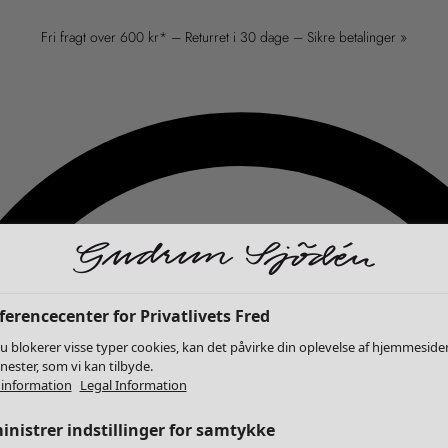
Fri fragt over 600 kr* – Returret i 30 dage – Sikre betalinger »
erencecenter for Privatlivets Fred
u blokerer visse typer cookies, kan det påvirke din oplevelse af hjemmeside
enester, som vi kan tilbyde.
information
Legal Information
nistrer indstillinger for samtykke