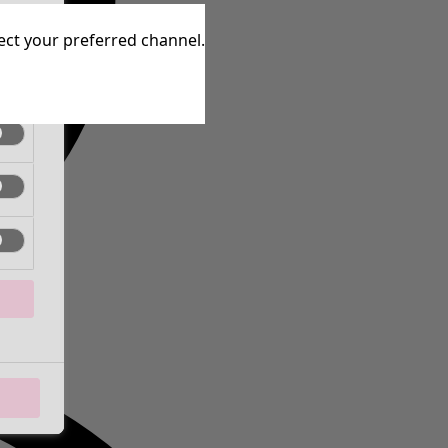
tive
lect your preferred channel.
tive