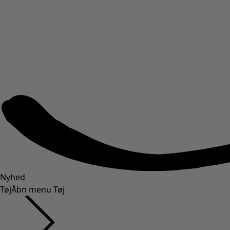
Nyhed
Tøj
Åbn menu Tøj