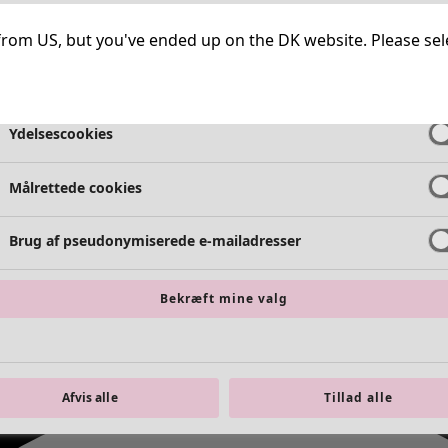
Meget nødvendige cookies
Altid ak
ng from US, but you've ended up on the DK website. Please se
Funktionelle cookies
Altid ak
Ydelsescookies
Målrettede cookies
Brug af pseudonymiserede e-mailadresser
Bekræft mine valg
Afvis alle
Tillad alle