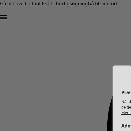
Gå til hovedindhold
Gå til hurtigsøgning
Gå til sidefod
Præf
Når d
de tj
Mere 
Admi