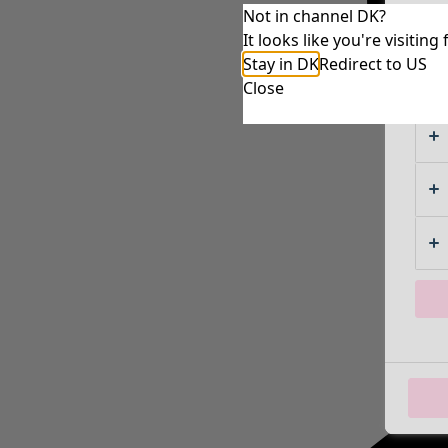
Not in channel DK?
It looks like you're visiti
Stay in DK
Redirect to US
Close