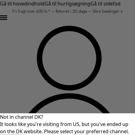
Gå til hovedindhold
Gå til hurtigsøgning
Gå til sidefod
Fri fragt over 600 kr* – Returret i 30 dage – Sikre betalinger »
Not in channel DK?
It looks like you're visiting from US, but you've ended up
on the DK website. Please select your preferred channel.