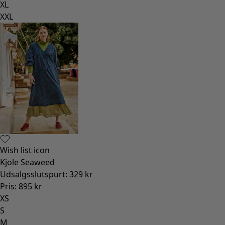
XL
XXL
Wish list icon
Kjole Seaweed
Udsalgsslutspurt
:
329 kr
Pris
:
895 kr
XS
S
M