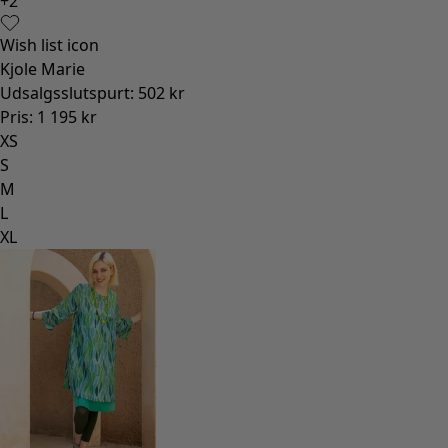
+
2
Wish list icon
Kjole Marie
Udsalgsslutspurt
:
502 kr
Pris
:
1 195 kr
XS
S
M
L
XL