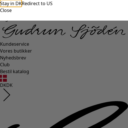
Stay in DK
Redirect to US
Close
Login side
Kundeservice
Vores butikker
Nyhedsbrev
Club
Bestil katalog
DK
DK