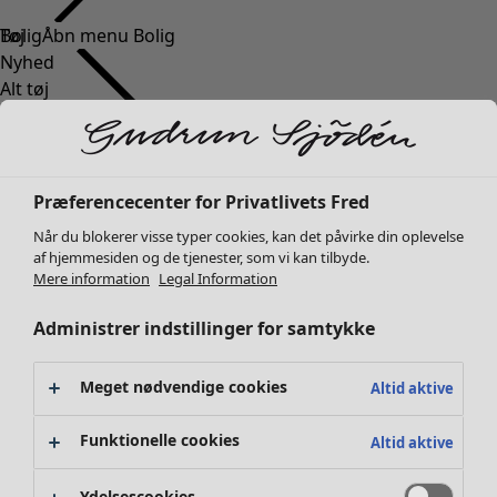
Tøj
Bolig
Åbn menu Bolig
Nyhed
Alt tøj
Kjoler
Tunikaer
Toppe
Skjorter og bluser
Bolig
Kampagner
Åbn menu Kampagner
Præferencecenter for Privatlivets Fred
Cardiganer
Nyhed
Når du blokerer visse typer cookies, kan det påvirke din oplevelse
Striktrøjer
Al boligindretning
af hjemmesiden og de tjenester, som vi kan tilbyde.
Veste
Gardiner
Mere information
Legal Information
Frakker & jakker
Puder & Pyntepudebetræk
Administrer indstillinger for samtykke
Bukser
Tæpper
Nederdele
Frotté
Sko
Boger
Meget nødvendige cookies
Altid aktive
Kimonoer
Tidligere favoritter
Kampagner
Alla kollektionerne
Alle kampagner
Funktionelle cookies
Altid aktive
Premierepriser
Klubpris
Ydelsescookies