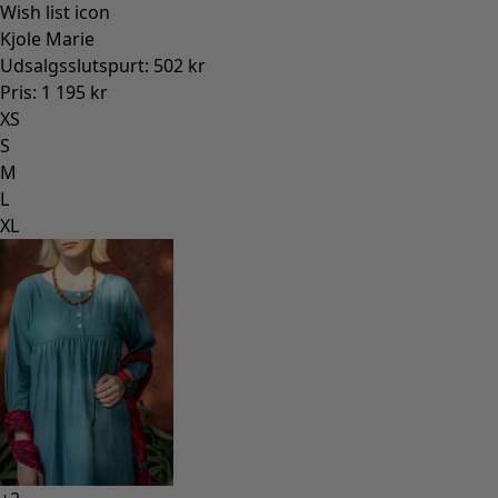
Wish list icon
Kjole Marie
Udsalgsslutspurt
:
502 kr
Pris
:
1 195 kr
XS
S
M
L
XL