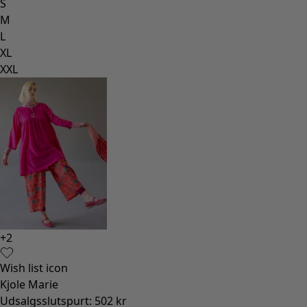
S
M
L
XL
XXL
+
2
Wish list icon
Kjole Marie
Udsalgsslutspurt
:
502 kr