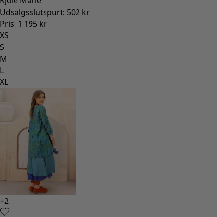
Kjole Marie
Udsalgsslutspurt
:
502 kr
Pris
:
1 195 kr
XS
S
M
L
XL
+
2