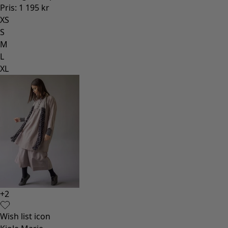
Pris
:
1 195 kr
XS
S
M
L
XL
+
2
Wish list icon