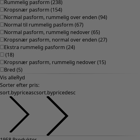
Rummelig pasform
(
238
)
Kropsnær pasform
(
154
)
Normal pasform, rummelig over enden
(
94
)
Normal til rummelig pasform
(
67
)
Normal pasform, rummelig nedover
(
65
)
Kropsnær pasform, normal over enden
(
27
)
Ekstra rummelig pasform
(
24
)
(
18
)
Kropsnær pasform, rummelig nedover
(
15
)
Bred
(
5
)
Vis alle
Ryd
Sorter efter pris
:
sort.bypriceasc
sort.bypricedesc
1958 Produkter