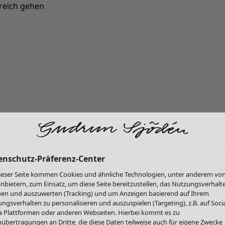
reich gehen
Neu eingetroffen: Gudruns farbenfrohe Herbstkollektion »
enschutz-Präferenz-Center
ieser Seite kommen Cookies und ähnliche Technologien, unter anderem vo
anbietern, zum Einsatz, um diese Seite bereitzustellen, das Nutzungsverhalt
en und auszuwerten (Tracking) und um Anzeigen basierend auf Ihrem
ngsverhalten zu personalisieren und auszuspielen (Targeting), z.B. auf Socia
 Plattformen oder anderen Webseiten. Hierbei kommt es zu
übertragungen an Dritte, die diese Daten teilweise auch für eigene Zwecke