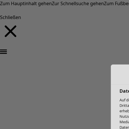
Zum Hauptinhalt gehen
Zur Schnellsuche gehen
Zum Fußbe
Schließen
Dat
Auf d
Dritt
erheb
Nutzu
Media
Daten