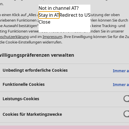
n.
Not in channel AT?
Stay in AT
Redirect to US
 einen Klick auf „Alles akzeptieren“ stimmen Sie der Nutzung der oben
riebenen Funktionen zu. Einzelne Funktionen auswählen können Sie durch
Close
e Auswahl bestätigen“. Über „Alles ablehnen“ werden keine Tracking- und
ting Funktionen verwendet. Weitere Informationen finden Sie in unserer
schutzerklärung
und im
Impressum
. Ihre Einwilligung können Sie für die Z
die Cookie-Einstellungen widerrufen.
willigungspräferenzen verwalten
Unbedingt erforderliche Cookies
Immer a
Funktionelle Cookies
Immer a
Leistungs-Cookies
Cookies für Marketingzwecke