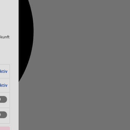
ukunft
ktiv
ktiv