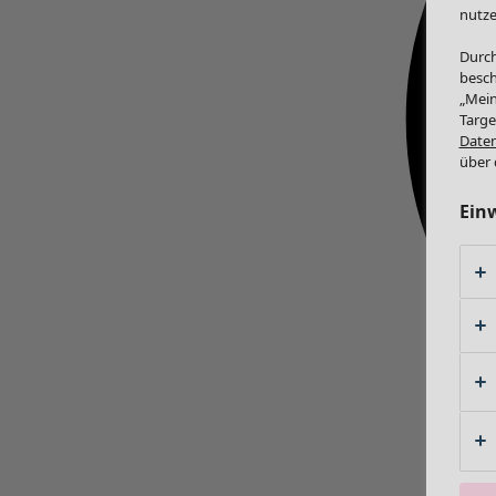
nutze
Durch
besch
„Mein
Targe
Daten
über 
Ein