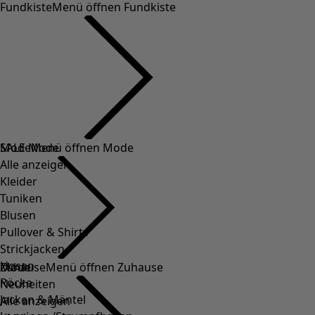
Fundkiste
Menü öffnen Fundkiste
SALE Mode
Mode
Menü öffnen Mode
Alle anzeigen
Kleider
Tuniken
Blusen
Pullover & Shirts
Strickjacken
Hosen
Mode
Zuhause
Menü öffnen Zuhause
Röcke
Neuheiten
Jacken & Mäntel
Alle anzeigen