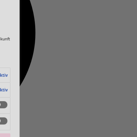
ukunft
ktiv
ktiv