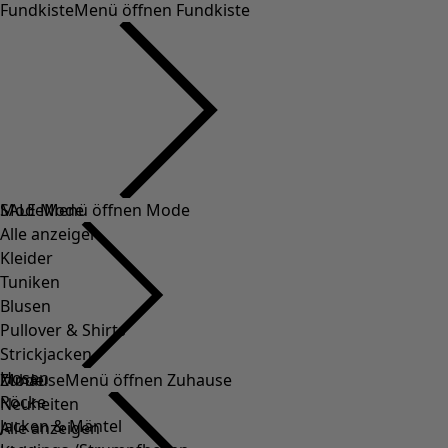
Fundkiste
Menü öffnen Fundkiste
SALE Mode
Mode
Menü öffnen Mode
Alle anzeigen
Kleider
Tuniken
Blusen
Pullover & Shirts
Strickjacken
Hosen
Mode
Zuhause
Menü öffnen Zuhause
Röcke
Neuheiten
Jacken & Mäntel
Alle anzeigen