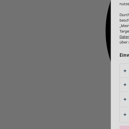
nutze
Durch
besch
„Mein
Targe
Daten
über 
Ein