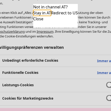
n.
Not in channel AT?
Stay in AT
Redirect to US
 einen Klick auf „Alles akzeptieren“ stimmen Sie der Nutzung der oben
riebenen Funktionen zu. Einzelne Funktionen auswählen können Sie durch
Close
e Auswahl bestätigen“. Über „Alles ablehnen“ werden keine Tracking- und
ting Funktionen verwendet. Weitere Informationen finden Sie in unserer
schutzerklärung
und im
Impressum
. Ihre Einwilligung können Sie für die Z
die Cookie-Einstellungen widerrufen.
willigungspräferenzen verwalten
Unbedingt erforderliche Cookies
Immer a
Funktionelle Cookies
Immer a
Leistungs-Cookies
Cookies für Marketingzwecke