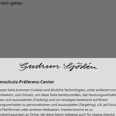
reich gehen
Neu eingetroffen: Gudruns farbenfrohe Herbstkollektion »
enschutz-Präferenz-Center
ieser Seite kommen Cookies und ähnliche Technologien, unter anderem vo
anbietern, zum Einsatz, um diese Seite bereitzustellen, das Nutzungsverhalt
en und auszuwerten (Tracking) und um Anzeigen basierend auf Ihrem
ngsverhalten zu personalisieren und auszuspielen (Targeting), z.B. auf Socia
 Plattformen oder anderen Webseiten. Hierbei kommt es zu
übertragungen an Dritte, die diese Daten teilweise auch für eigene Zwecke