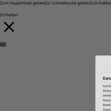
Zum Hauptinhalt gehen
Zur Schnellsuche gehen
Zum Fußbe
Schließen
Dat
Auf d
Dritt
erheb
Nutzu
Media
Daten