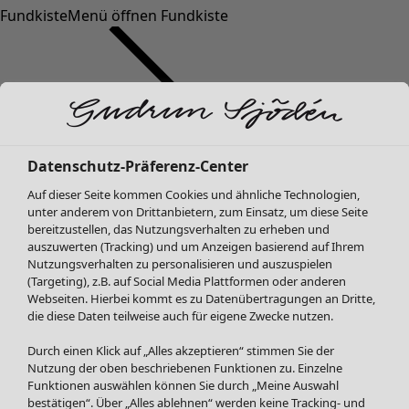
Fundkiste
Menü öffnen Fundkiste
Datenschutz-Präferenz-Center
Auf dieser Seite kommen Cookies und ähnliche Technologien,
SALE Mode
unter anderem von Drittanbietern, zum Einsatz, um diese Seite
Alle anzeigen
bereitzustellen, das Nutzungsverhalten zu erheben und
Kleider
auszuwerten (Tracking) und um Anzeigen basierend auf Ihrem
Tuniken
Nutzungsverhalten zu personalisieren und auszuspielen
(Targeting), z.B. auf Social Media Plattformen oder anderen
Blusen
Webseiten. Hierbei kommt es zu Datenübertragungen an Dritte,
Pullover & Shirts
die diese Daten teilweise auch für eigene Zwecke nutzen.
Strickjacken
Hosen
Durch einen Klick auf „Alles akzeptieren“ stimmen Sie der
Nutzung der oben beschriebenen Funktionen zu. Einzelne
Röcke
Funktionen auswählen können Sie durch „Meine Auswahl
Jacken & Mäntel
bestätigen“. Über „Alles ablehnen“ werden keine Tracking- und