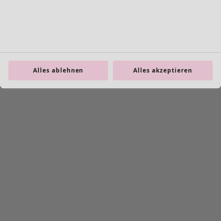
Leggings
Schmuck
Taschen
Schuhe
Alles ablehnen
Alles akzeptieren