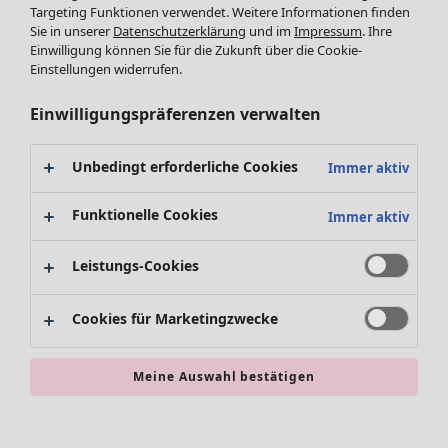
Leggings /Strumpfhosen
Targeting Funktionen verwendet. Weitere Informationen finden
Sie in unserer
Datenschutzerklärung
und im
Impressum
. Ihre
Accessoires
Einwilligung können Sie für die Zukunft über die Cookie-
Schuhe
Einstellungen widerrufen.
Bademode
SALE Zuhause
Basics
Alle anzeigen
Einwilligungspräferenzen verwalten
Dekoration
Textilien
Unbedingt erforderliche Cookies
Immer aktiv
Teppiche
Frottee
Funktionelle Cookies
Immer aktiv
Leistungs-Cookies
Cookies für Marketingzwecke
Meine Auswahl bestätigen
SALE Aktionen
Alles im Sale
Sale-Neuheiten