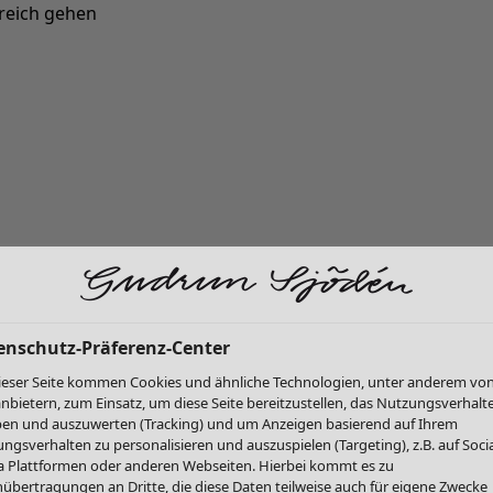
reich gehen
Neu eingetroffen: Gudruns farbenfrohe Herbstkollektion »
enschutz-Präferenz-Center
ieser Seite kommen Cookies und ähnliche Technologien, unter anderem vo
anbietern, zum Einsatz, um diese Seite bereitzustellen, das Nutzungsverhalt
en und auszuwerten (Tracking) und um Anzeigen basierend auf Ihrem
ngsverhalten zu personalisieren und auszuspielen (Targeting), z.B. auf Socia
 Plattformen oder anderen Webseiten. Hierbei kommt es zu
übertragungen an Dritte, die diese Daten teilweise auch für eigene Zwecke