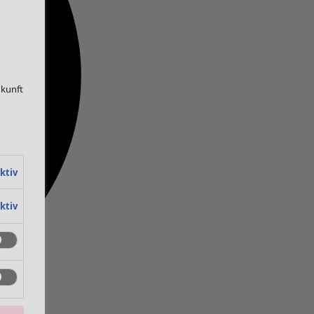
ukunft
ktiv
ktiv