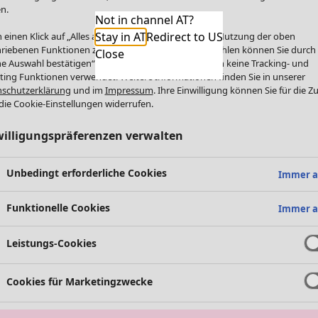
n.
Not in channel AT?
Stay in AT
Redirect to US
 einen Klick auf „Alles akzeptieren“ stimmen Sie der Nutzung der oben
riebenen Funktionen zu. Einzelne Funktionen auswählen können Sie durch
Close
e Auswahl bestätigen“. Über „Alles ablehnen“ werden keine Tracking- und
ting Funktionen verwendet. Weitere Informationen finden Sie in unserer
schutzerklärung
und im
Impressum
. Ihre Einwilligung können Sie für die Z
die Cookie-Einstellungen widerrufen.
willigungspräferenzen verwalten
Unbedingt erforderliche Cookies
Immer a
Funktionelle Cookies
Immer a
Leistungs-Cookies
Cookies für Marketingzwecke