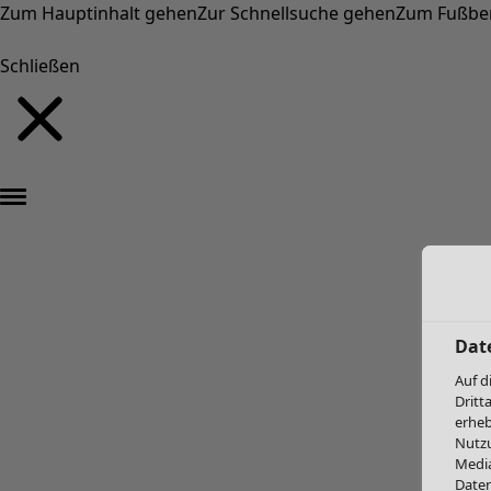
Zum Hauptinhalt gehen
Zur Schnellsuche gehen
Zum Fußbe
Schließen
Dat
Auf d
Dritt
erheb
Nutzu
Media
Daten