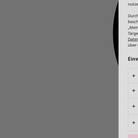
nutze
Durch
besch
„Mein
Targe
Daten
über 
Ein