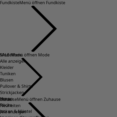
Fundkiste
Menü öffnen Fundkiste
SALE Mode
Mode
Menü öffnen Mode
Alle anzeigen
Kleider
Tuniken
Blusen
Pullover & Shirts
Strickjacken
Hosen
Mode
Zuhause
Menü öffnen Zuhause
Röcke
Neuheiten
Jacken & Mäntel
Alle anzeigen