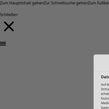
Zum Hauptinhalt gehen
Zur Schnellsuche gehen
Zum Fußbe
Schließen
Dat
Auf d
Dritt
erheb
Nutzu
Media
Daten