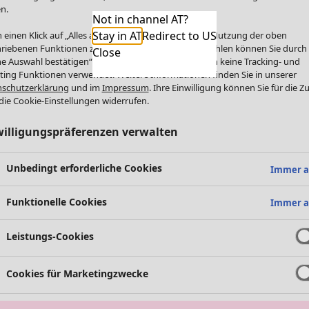
n.
Not in channel AT?
Stay in AT
Redirect to US
 einen Klick auf „Alles akzeptieren“ stimmen Sie der Nutzung der oben
riebenen Funktionen zu. Einzelne Funktionen auswählen können Sie durch
Close
e Auswahl bestätigen“. Über „Alles ablehnen“ werden keine Tracking- und
ting Funktionen verwendet. Weitere Informationen finden Sie in unserer
schutzerklärung
und im
Impressum
. Ihre Einwilligung können Sie für die Z
die Cookie-Einstellungen widerrufen.
willigungspräferenzen verwalten
Unbedingt erforderliche Cookies
Immer a
Funktionelle Cookies
Immer a
Leistungs-Cookies
Cookies für Marketingzwecke