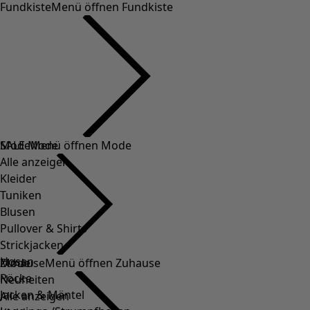
Fundkiste
Menü öffnen Fundkiste
SALE Mode
Mode
Menü öffnen Mode
Alle anzeigen
Kleider
Tuniken
Blusen
Pullover & Shirts
Strickjacken
Hosen
Mode
Zuhause
Menü öffnen Zuhause
Röcke
Neuheiten
Jacken & Mäntel
Alle anzeigen