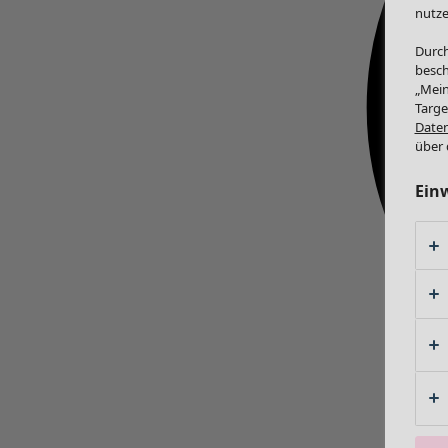
nutze
Durch
besch
„Mein
Targe
Daten
über 
Ein