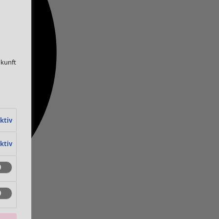
ukunft
ktiv
ktiv