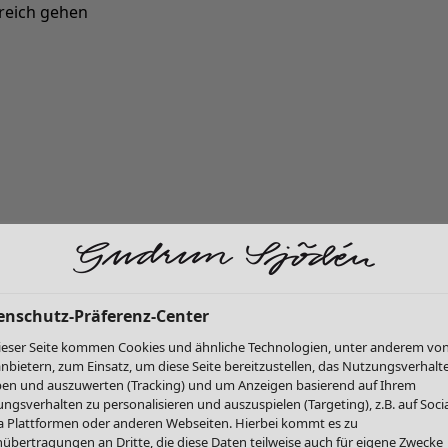
reich gehen
Neu eingetroffen: Gudruns farbenfrohe Herbstkollektion »
enschutz-Präferenz-Center
ieser Seite kommen Cookies und ähnliche Technologien, unter anderem vo
anbietern, zum Einsatz, um diese Seite bereitzustellen, das Nutzungsverhalt
en und auszuwerten (Tracking) und um Anzeigen basierend auf Ihrem
ngsverhalten zu personalisieren und auszuspielen (Targeting), z.B. auf Socia
 Plattformen oder anderen Webseiten. Hierbei kommt es zu
übertragungen an Dritte, die diese Daten teilweise auch für eigene Zwecke