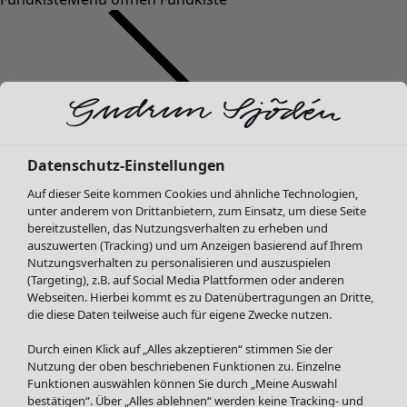
Datenschutz-Einstellungen
SALE Mode
Mode
Menü öffnen Mode
Auf dieser Seite kommen Cookies und ähnliche Technologien,
Alle anzeigen
unter anderem von Drittanbietern, zum Einsatz, um diese Seite
Kleider
bereitzustellen, das Nutzungsverhalten zu erheben und
Tuniken
auszuwerten (Tracking) und um Anzeigen basierend auf Ihrem
Nutzungsverhalten zu personalisieren und auszuspielen
Blusen
(Targeting), z.B. auf Social Media Plattformen oder anderen
Pullover & Shirts
Webseiten. Hierbei kommt es zu Datenübertragungen an Dritte,
Strickjacken
die diese Daten teilweise auch für eigene Zwecke nutzen.
Hosen
Mode
Zuhause
Menü öffnen Zuhause
Durch einen Klick auf „Alles akzeptieren“ stimmen Sie der
Röcke
Neuheiten
Nutzung der oben beschriebenen Funktionen zu. Einzelne
Jacken & Mäntel
Alle anzeigen
Funktionen auswählen können Sie durch „Meine Auswahl
Leggings /Strumpfhosen
Kleider
bestätigen“. Über „Alles ablehnen“ werden keine Tracking- und