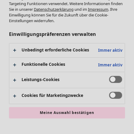
Targeting Funktionen verwendet. Weitere Informationen finden
Accessoires
Tuniken
Sie in unserer
Datenschutzerklärung
und im
Impressum
. Ihre
Schuhe
Pullover
Einwilligung können Sie für die Zukunft über die Cookie-
Bademode
SALE Zuhause
Tops & Shirts
Einstellungen widerrufen.
Basics
Alle anzeigen
Strickpullover
Dekoration
Zuhause
Angebote
Menü öffnen Angebote
Westen
Einwilligungspräferenzen verwalten
Textilien
Neuheiten
Hosen
Teppiche
Alle anzeigen
Blusen
Unbedingt erforderliche Cookies
Immer aktiv
Frottee
Kissen
Strickjacken
Gardinen
Jacken & Mäntel
Funktionelle Cookies
Immer aktiv
Teppiche
Röcke
Frottee
Geschenkgutschein
Leistungs-Cookies
Geschirr
Tischdecken & -läufer
Angebote
Kollektionen
Cookies für Marketingzwecke
Dekoration & Accessoires
Alle anzeigen
Bücher
Premierenpreise
SALE Aktionen
Stoffe
Meine Auswahl bestätigen
Bestpreise
Suchen
Alles im Sale
Lieblinge aus früheren Kollektionen
Kauf-2-Preise
Neuheiten
Sale-Neuheiten
Räume
SALE Mode
Sale-Schnäppchen