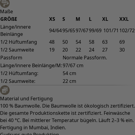
Maße
GRÖßE
XS
S
M
L
XL
XXL
Länge/innere
94/64
95/65
97/67
99/69
101/71
102/72
Beinlänge
1/2 Hüftumfang
48
50
54
58
63
69
1/2 Saumweite
19
20
22
24
27
30
Passform
Normale Passform.
Länge/innere Beinlänge/M:
97/67 cm
1/2 Hüftumfang:
54 cm
1/2 Saumweite:
22 cm
Material und Fertigung
100 % Baumwolle. Die Baumwolle ist ökologisch zertifiziert.
Die gesamte Produktionskette ist zertifiziert. Feinwäsche
bei 40 °C. Bei mittlerer Temperatur bügeln. Läuft 2–3 % ein.
Fertigung in Mumbai, Indien.
Gudruns gute Produktion