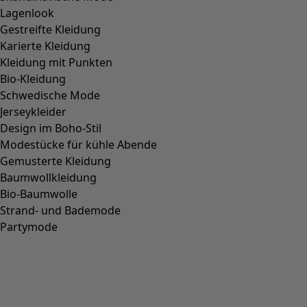
Stoffschuhe „Bianca“ aus Bio-Baumwolle
Wunschliste-Symbol
Fundkiste
:
29,00 €
Preis
:
89,00 €
Farbe
schwarz-feder
99