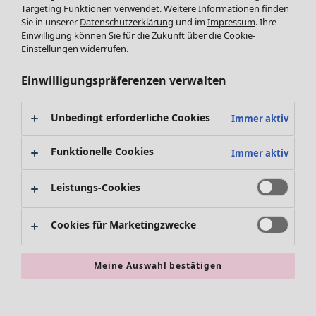
Targeting Funktionen verwendet. Weitere Informationen finden
Accessoires
Tuniken
Sie in unserer
Datenschutzerklärung
und im
Impressum
. Ihre
Schuhe
Pullover
Einwilligung können Sie für die Zukunft über die Cookie-
Bademode
SALE Zuhause
Tops & Shirts
Einstellungen widerrufen.
Basics
Alle anzeigen
Strickpullover
Dekoration
Zuhause
Angebote
Menü öffnen Angebote
Westen
Einwilligungspräferenzen verwalten
Textilien
Neuheiten
Hosen
Teppiche
Alle anzeigen
Blusen
Unbedingt erforderliche Cookies
Immer aktiv
Frottee
Kissen
Strickjacken
Gardinen
Jacken & Mäntel
Funktionelle Cookies
Immer aktiv
Teppiche
Röcke
Frottee
Geschenkgutschein
Leistungs-Cookies
Geschirr
Tischdecken & -läufer
Angebote
Kollektionen
Cookies für Marketingzwecke
Dekoration & Accessoires
Alle anzeigen
Bücher
Premierenpreise
SALE Aktionen
Stoffe
Meine Auswahl bestätigen
Bestpreise
Suchen
Alles im Sale
Lieblinge aus früheren Kollektionen
Kauf-2-Preise
Neuheiten
Sale-Neuheiten
Räume
SALE Mode
Sale-Schnäppchen