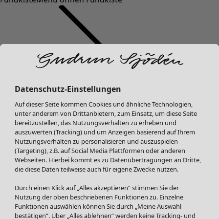
Datenschutz-Einstellungen
SALE Mode
Mode
Menü öffnen Mode
Auf dieser Seite kommen Cookies und ähnliche Technologien,
Alle anzeigen
unter anderem von Drittanbietern, zum Einsatz, um diese Seite
Kleider
bereitzustellen, das Nutzungsverhalten zu erheben und
Tuniken
auszuwerten (Tracking) und um Anzeigen basierend auf Ihrem
Nutzungsverhalten zu personalisieren und auszuspielen
Blusen
(Targeting), z.B. auf Social Media Plattformen oder anderen
Pullover & Shirts
Webseiten. Hierbei kommt es zu Datenübertragungen an Dritte,
Strickjacken
die diese Daten teilweise auch für eigene Zwecke nutzen.
Hosen
Mode
Zuhause
Menü öffnen Zuhause
Durch einen Klick auf „Alles akzeptieren“ stimmen Sie der
Röcke
Neuheiten
Nutzung der oben beschriebenen Funktionen zu. Einzelne
Jacken & Mäntel
Alle anzeigen
Funktionen auswählen können Sie durch „Meine Auswahl
Leggings /Strumpfhosen
Kleider
bestätigen“. Über „Alles ablehnen“ werden keine Tracking- und