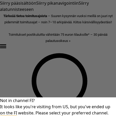
Siirry pääsisältöön
Siirry pikanavigointiin
Siirry
alatunnisteeseen
Tärkeää tietoa toimitusajoista
– Suuren kysynnän vuoksi meillä on juuri nyt
pidemmät toimitusajat – noin 7–10 arkipäivää. Kiitos kärsivällisyydestäsi!
Toimitukset postikuluitta vähintään 75 euron tilauksille* – 30 päivää
palautusoikeus »
Not in channel FI?
It looks like you're visiting from US, but you've ended up
on the FI website. Please select your preferred channel.