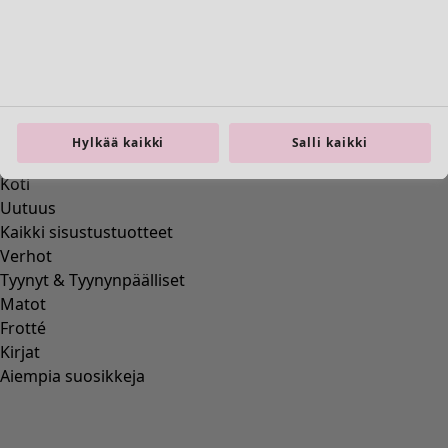
Koti
Avaa valikko Koti
Hylkää kaikki
Salli kaikki
Koti
Uutuus
Kaikki sisustustuotteet
Verhot
Tyynyt & Tyynynpäälliset
Matot
Frotté
Kirjat
Aiempia suosikkeja