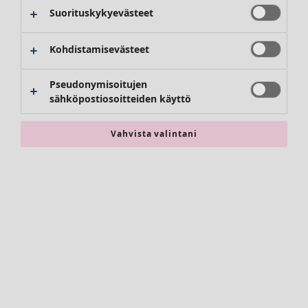
Housut
Suorituskykyevästeet
Hameet
Kengät
Kohdistamisevästeet
Kimonot
Pseudonymisoitujen
sähköpostiosoitteiden käyttö
Vahvista valintani