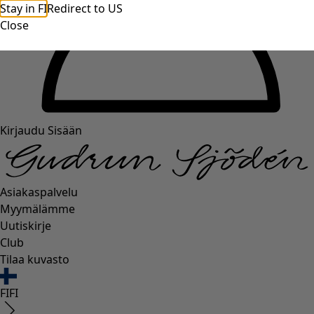
Stay in FI
Redirect to US
Close
Kirjaudu Sisään
Asiakaspalvelu
Myymälämme
Uutiskirje
Club
Tilaa kuvasto
FI
FI