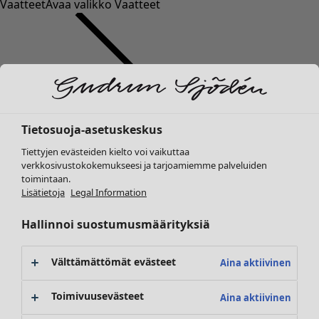
Vaatteet
Avaa valikko Vaatteet
Tietosuoja-asetuskeskus
Vaatteet
Tiettyjen evästeiden kielto voi vaikuttaa
Uutuus
verkkosivustokokemukseesi ja tarjoamiemme palveluiden
Kaikki vaatteet
toimintaan.
Mekot
Lisätietoja
Legal Information
Tunikoita
Topit ja puserot
Hallinnoi suostumusmäärityksiä
Paitapuserot & paidat
Neuletakit
Välttämättömät evästeet
Aina aktiivinen
Neulepuserot
Liivit
Toimivuusevästeet
Aina aktiivinen
Takit & jakut