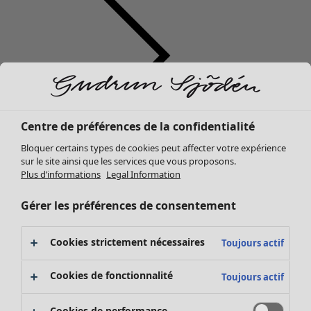
Centre de préférences de la confidentialité
Vêtements
Mobilier
Ouvrir le menu Mobilier
Bloquer certains types de cookies peut affecter votre expérience
Nouveautés
sur le site ainsi que les services que vous proposons.
Tous les vêtements
Plus d’informations
Legal Information
Robes
Tuniques
Gérer les préférences de consentement
Tops
Chemises et blouses
Cookies strictement nécessaires
Toujours actif
Gilets
Pulls
Mobilier
Campagnes
Ouvrir le menu Campagnes
Cookies de fonctionnalité
Toujours actif
Gilets sans manches
Nouveautés
Manteaux & vestes
Voir toute la décoration
Cookies de performance