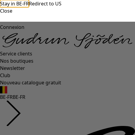
Stay in BE-FR
Redirect to US
Close
Connexion
Service clients
Nos boutiques
Newsletter
Club
Nouveau catalogue gratuit
BE-FR
BE-FR