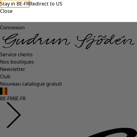
Stay in BE-FR
Redirect to US
Close
Connexion
Service clients
Nos boutiques
Newsletter
Club
Nouveau catalogue gratuit
BE-FR
BE-FR