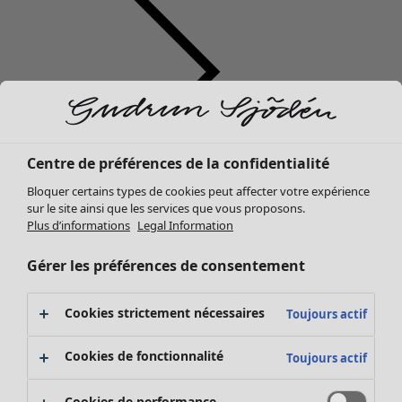
Centre de préférences de la confidentialité
Vêtements
Mobilier
Ouvrir le menu Mobilier
Bloquer certains types de cookies peut affecter votre expérience
Nouveautés
sur le site ainsi que les services que vous proposons.
Tous les vêtements
Plus d’informations
Legal Information
Robes
Tuniques
Gérer les préférences de consentement
Tops
Chemises et blouses
Cookies strictement nécessaires
Toujours actif
Gilets
Pulls
Mobilier
Campagnes
Ouvrir le menu Campagnes
Cookies de fonctionnalité
Toujours actif
Gilets sans manches
Nouveautés
Manteaux & vestes
Voir toute la décoration
Cookies de performance