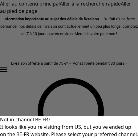
Aller au contenu principal
Aller à la recherche rapide
Aller
au pied de page
Information importante au sujet des délais de livraison
– Du fait d’une forte
demande, nos délais de livraison sont actuellement un peu plus longs, comptez
de 7 à 10 jours ouvrés environ. Merci de votre patience !
Livraison offerte à partir de 75 €* – Achat liberté pendant 30 jours »
Not in channel BE-FR?
It looks like you're visiting from US, but you've ended up
on the BE-FR website. Please select your preferred channel.