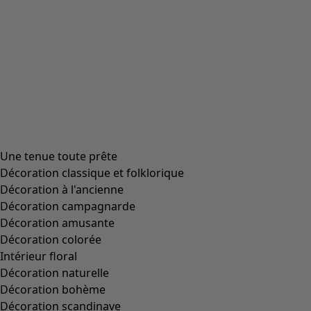
Pantalon uni en jersey de coton biologique
Wish list icon
Soldes
:
27,00 €
Prix
:
69,00 €
Coloris
noir
99