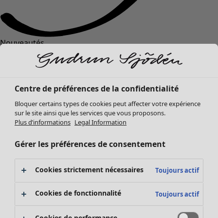
Nouveautés
Vêtements
Ouvrir le menu Vêtements
Centre de préférences de la confidentialité
Bloquer certains types de cookies peut affecter votre expérience
sur le site ainsi que les services que vous proposons.
Plus d’informations
Legal Information
Gérer les préférences de consentement
Vêtements
Mobilier
Ouvrir le menu Mobilier
Cookies strictement nécessaires
Toujours actif
Nouveautés
Tous les vêtements
Cookies de fonctionnalité
Toujours actif
Robes
Tuniques
Cookies de performance