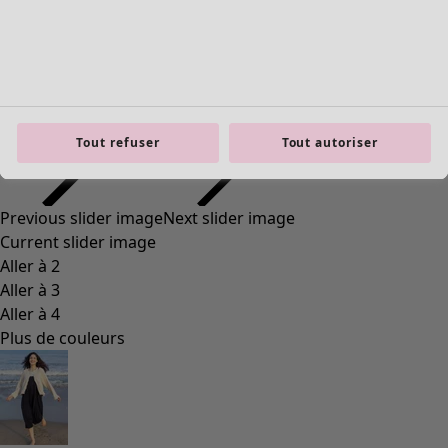
Mobilier
Nouveautés
Voir toute la décoration
Rideaux
Tout refuser
Tout autoriser
Coussins & Housse de coussin
Tapis
Éponge
Livres
Coups de cœur antérieurs
Pièce
Salle de bain
Salon
Cuisine et repas