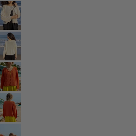
Une tenue toute prête
Décoration classique et folklorique
Décoration à l'ancienne
Décoration campagnarde
Décoration amusante
Décoration colorée
Intérieur floral
Décoration naturelle
Décoration bohème
Décoration scandinave