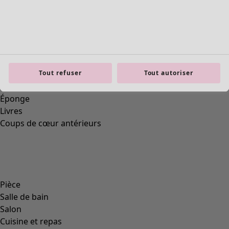
Mobilier
Nouveautés
Voir toute la décoration
Rideaux
Tout refuser
Tout autoriser
Coussins & Housse de coussin
Tapis
Éponge
Livres
Coups de cœur antérieurs
Pièce
Salle de bain
Salon
Cuisine et repas