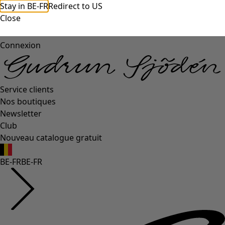
Stay in BE-FR
Redirect to US
Close
Connexion
Service clients
Nos boutiques
Newsletter
Club
Nouveau catalogue gratuit
BE-FR
BE-FR