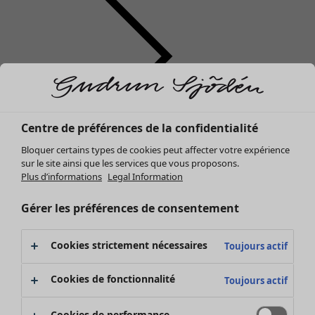
Centre de préférences de la confidentialité
Vêtements
Mobilier
Ouvrir le menu Mobilier
Bloquer certains types de cookies peut affecter votre expérience
Nouveautés
sur le site ainsi que les services que vous proposons.
Tous les vêtements
Plus d’informations
Legal Information
Robes
Tuniques
Gérer les préférences de consentement
Tops
Chemises et blouses
Cookies strictement nécessaires
Toujours actif
Gilets
Pulls
Mobilier
Campagnes
Ouvrir le menu Campagnes
Cookies de fonctionnalité
Toujours actif
Gilets sans manches
Nouveautés
Manteaux & vestes
Voir toute la décoration
Cookies de performance