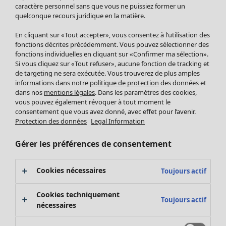
Pantalon
caractère personnel sans que vous ne puissiez former un
quelconque recours juridique en la matière.
Jupes
Manteaux & vestes
Vêtements
Maison
Ouvrir le menu Maison
En cliquant sur «Tout accepter», vous consentez à l’utilisation des
Leggings et collants
Nouveautés
fonctions décrites précédemment. Vous pouvez sélectionner des
Accessoires
fonctions individuelles en cliquant sur «Confirmer ma sélection».
Tous les vêtements
Si vous cliquez sur «Tout refuser», aucune fonction de tracking et
Chaussures
Robes
de targeting ne sera exécutée. Vous trouverez de plus amples
Vêtements de bain
Soldes Mobilier
Tuniques
informations dans notre
politique de protection
des données et
Basics
Bonnes affaires déco
dans nos
mentions légales
. Dans les paramètres des cookies,
Pulls
Décoration
vous pouvez également révoquer à tout moment le
Tops
consentement que vous avez donné, avec effet pour l’avenir.
Textiles
Pulls en tricot
Protection des données
Legal Information
Tapis
Gilets sans manches
Maison
Offres
Ouvrir le menu Offres
Éponge
Pantalons
Gérer les préférences de consentement
Nouveautés
Chemises et blouses
Voir toute la décoration
Gilets
Coussins
Cookies nécessaires
Toujours actif
Manteaux & vestes
Rideaux
Jupes
Tapis
Cookies techniquement
Toujours actif
Cartes cadeaux
Éponge
nécessaires
Céramique et verre