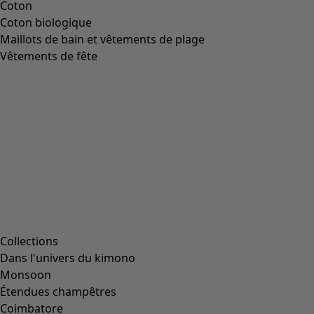
Image précédente du curseur
Next slider image
Current slider image
Aller à 2