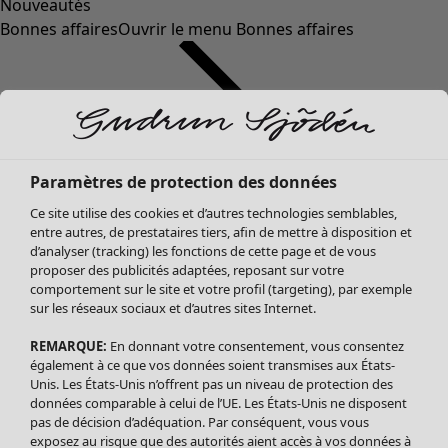
Nouveautés
Bonnes affaires
Ouvrir le menu Bonnes affaires
Paramètres de protection des données
Ce site utilise des cookies et d’autres technologies semblables,
entre autres, de prestataires tiers, afin de mettre à disposition et
d’analyser (tracking) les fonctions de cette page et de vous
proposer des publicités adaptées, reposant sur votre
Soldes Vêtements
Vêtements
Ouvrir le menu Vêtements
comportement sur le site et votre profil (targeting), par exemple
sur les réseaux sociaux et d’autres sites Internet.
Tous les vêtements
Robes
REMARQUE:
En donnant votre consentement, vous consentez
Tuniques
également à ce que vos données soient transmises aux États-
Blouses
Unis. Les États-Unis n’offrent pas un niveau de protection des
données comparable à celui de l’UE. Les États-Unis ne disposent
Tops
pas de décision d’adéquation. Par conséquent, vous vous
Gilets
exposez au risque que des autorités aient accès à vos données à