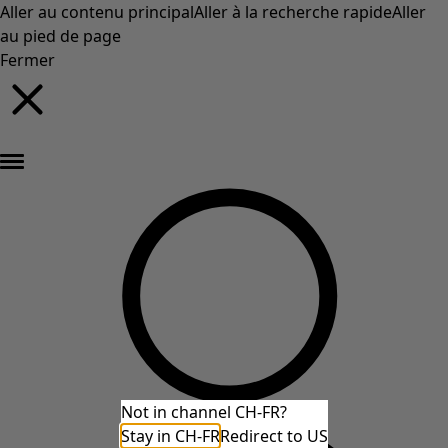
Aller au contenu principal
Aller à la recherche rapide
Aller
au pied de page
Fermer
Nouveautés : la collection d'automne haute en couleur de Gudrun »
Not in channel CH-FR?
Stay in CH-FR
Redirect to US