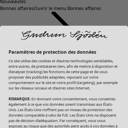
Nouveautés
Bonnes affaires
Ouvrir le menu Bonnes affaires
Paramètres de protection des données
Ce site utilise des cookies et d’autres technologies semblables,
entre autres, de prestataires tiers, afin de mettre à disposition et
d’analyser (tracking) les fonctions de cette page et de vous
proposer des publicités adaptées, reposant sur votre
Soldes Vêtements
Vêtements
Ouvrir le menu Vêtements
comportement sur le site et votre profil (targeting), par exemple
sur les réseaux sociaux et d’autres sites Internet.
Tous les vêtements
Robes
REMARQUE:
En donnant votre consentement, vous consentez
Tuniques
également à ce que vos données soient transmises aux États-
Blouses
Unis. Les États-Unis n’offrent pas un niveau de protection des
données comparable à celui de l’UE. Les États-Unis ne disposent
Tops
pas de décision d’adéquation. Par conséquent, vous vous
Gilets
exposez au risque que des autorités aient accès à vos données à