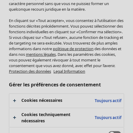
Pantalon
caractère personnel sans que vous ne puissiez former un
quelconque recours juridique en la matière.
Jupes
Manteaux & vestes
Vêtements
Maison
Ouvrir le menu Maison
En cliquant sur «Tout accepter», vous consentez à l’utilisation des
Leggings et collants
Nouveautés
fonctions décrites précédemment. Vous pouvez sélectionner des
Accessoires
fonctions individuelles en cliquant sur «Confirmer ma sélection».
Tous les vêtements
Si vous cliquez sur «Tout refuser», aucune fonction de tracking et
Chaussures
Robes
de targeting ne sera exécutée. Vous trouverez de plus amples
Vêtements de bain
Soldes Mobilier
Tuniques
informations dans notre
politique de protection
des données et
Basics
Bonnes affaires déco
dans nos
mentions légales
. Dans les paramètres des cookies,
Pulls
Décoration
vous pouvez également révoquer à tout moment le
Tops
consentement que vous avez donné, avec effet pour l’avenir.
Textiles
Pulls en tricot
Protection des données
Legal Information
Tapis
Gilets sans manches
Maison
Offres
Ouvrir le menu Offres
Éponge
Pantalons
Gérer les préférences de consentement
Nouveautés
Chemises et blouses
Voir toute la décoration
Gilets
Coussins
Cookies nécessaires
Toujours actif
Manteaux & vestes
Rideaux
Jupes
Tapis
Cookies techniquement
Toujours actif
Éponge
nécessaires
Céramique et verre