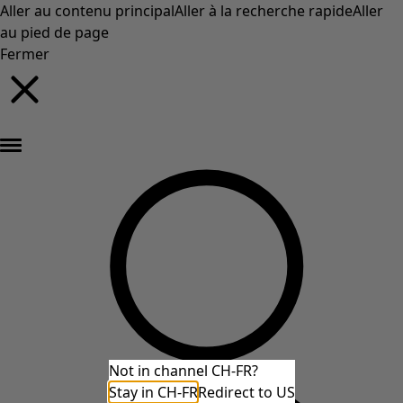
Aller au contenu principal
Aller à la recherche rapide
Aller
au pied de page
Fermer
Nouveautés : la collection d'automne haute en couleur de Gudrun »
Not in channel CH-FR?
Stay in CH-FR
Redirect to US