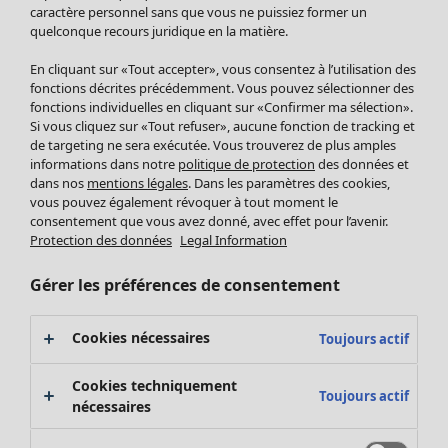
Pantalon
caractère personnel sans que vous ne puissiez former un
quelconque recours juridique en la matière.
Jupes
Manteaux & vestes
Vêtements
Maison
Ouvrir le menu Maison
En cliquant sur «Tout accepter», vous consentez à l’utilisation des
Leggings et collants
Nouveautés
fonctions décrites précédemment. Vous pouvez sélectionner des
Accessoires
fonctions individuelles en cliquant sur «Confirmer ma sélection».
Tous les vêtements
Si vous cliquez sur «Tout refuser», aucune fonction de tracking et
Chaussures
Robes
de targeting ne sera exécutée. Vous trouverez de plus amples
Vêtements de bain
Soldes Mobilier
Tuniques
informations dans notre
politique de protection
des données et
Basics
Bonnes affaires déco
dans nos
mentions légales
. Dans les paramètres des cookies,
Pulls
Décoration
vous pouvez également révoquer à tout moment le
Tops
consentement que vous avez donné, avec effet pour l’avenir.
Textiles
Pulls en tricot
Protection des données
Legal Information
Tapis
Gilets sans manches
Maison
Offres
Ouvrir le menu Offres
Éponge
Pantalons
Gérer les préférences de consentement
Nouveautés
Chemises et blouses
Voir toute la décoration
Gilets
Coussins
Cookies nécessaires
Toujours actif
Manteaux & vestes
Rideaux
Jupes
Tapis
Cookies techniquement
Toujours actif
Éponge
nécessaires
Céramique et verre