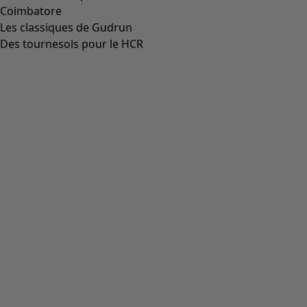
noir
99