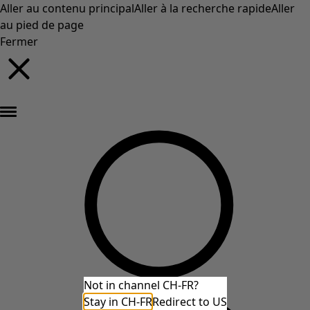
Aller au contenu principal
Aller à la recherche rapide
Aller
au pied de page
Fermer
Nouveautés : la collection d'automne haute en couleur de Gudrun »
Not in channel CH-FR?
Stay in CH-FR
Redirect to US