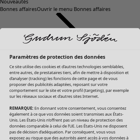
Nouveautés
Bonnes affaires
Ouvrir le menu Bonnes affaires
Paramètres de protection des données
Ce site utilise des cookies et d’autres technologies semblables,
entre autres, de prestataires tiers, afin de mettre à disposition et
d’analyser (tracking) les fonctions de cette page et de vous
proposer des publicités adaptées, reposant sur votre
Soldes Vêtements
Vêtements
Ouvrir le menu Vêtements
comportement sur le site et votre profil (targeting), par exemple
sur les réseaux sociaux et d’autres sites Internet.
Tous les vêtements
Robes
REMARQUE:
En donnant votre consentement, vous consentez
Tuniques
également à ce que vos données soient transmises aux États-
Blouses
Unis. Les États-Unis n’offrent pas un niveau de protection des
données comparable à celui de l’UE. Les États-Unis ne disposent
Tops
pas de décision d’adéquation. Par conséquent, vous vous
Gilets
exposez au risque que des autorités aient accès à vos données à