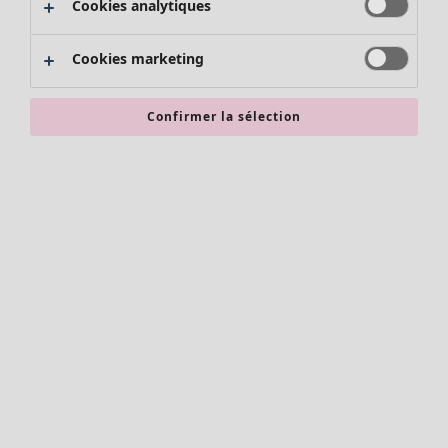
Cookies analytiques
Promos SOLDES
Les promos de Gudrun Sjödén
Cookies marketing
Nouvel arrivage
Bonnes affaires en soldes - jusqu'à -70
Confirmer la sélection