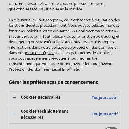
Pantalon
caractère personnel sans que vous ne puissiez former un
quelconque recours juridique en la matière.
Jupes
Manteaux & vestes
En cliquant sur «Tout accepter», vous consentez à l’utilisation des
Leggings et collants
fonctions décrites précédemment. Vous pouvez sélectionner des
Accessoires
fonctions individuelles en cliquant sur «Confirmer ma sélection».
Si vous cliquez sur «Tout refuser», aucune fonction de tracking et
Chaussures
de targeting ne sera exécutée. Vous trouverez de plus amples
Vêtements de bain
Soldes Mobilier
informations dans notre
politique de protection
des données et
Basics
Bonnes affaires déco
dans nos
mentions légales
. Dans les paramètres des cookies,
Décoration
vous pouvez également révoquer à tout moment le
consentement que vous avez donné, avec effet pour l’avenir.
Textiles
Protection des données
Legal Information
Tapis
Éponge
Gérer les préférences de consentement
Cookies nécessaires
Toujours actif
Cookies techniquement
Toujours actif
nécessaires