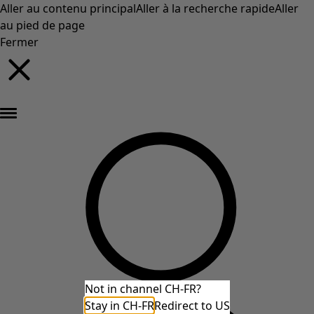
Aller au contenu principal
Aller à la recherche rapide
Aller
au pied de page
Fermer
Nouveautés : la collection d'automne haute en couleur de Gudrun »
Not in channel CH-FR?
Stay in CH-FR
Redirect to US